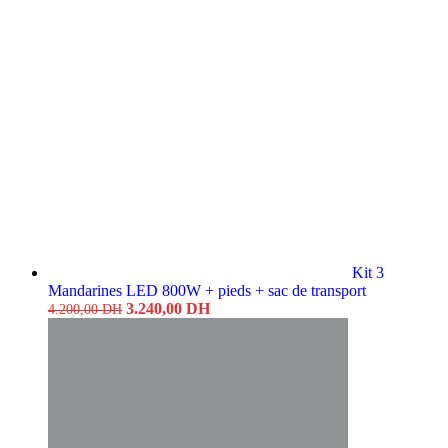
was:
is:
12.500,00 DH.
9.990,00 DH.
Kit 3
Mandarines LED 800W + pieds + sac de transport
Original
Current
3.240,00
DH
4.200,00
DH
price
price
was:
is:
4.200,00 DH.
3.240,00 DH.