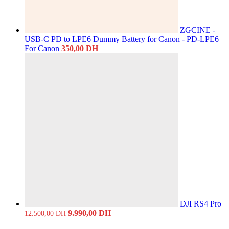
ZGCINE -
USB-C PD to LPE6 Dummy Battery for Canon - PD-LPE6
For Canon
350,00
DH
DJI RS4 Pro
Original
Current
9.990,00
DH
12.500,00
DH
price
price