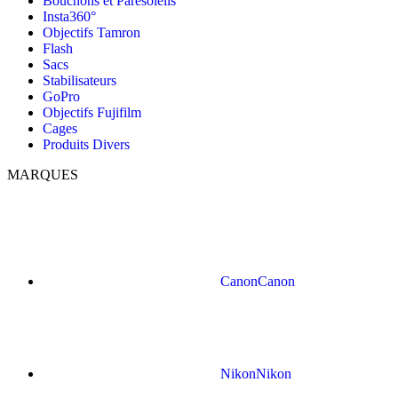
Bouchons et Paresoleils
Insta360°
Objectifs Tamron
Flash
Sacs
Stabilisateurs
GoPro
Objectifs Fujifilm
Cages
Produits Divers
MARQUES
Canon
Canon
Nikon
Nikon