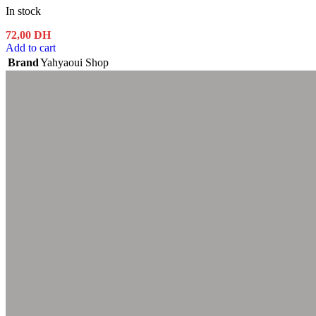
In stock
72,00
DH
Add to cart
Brand
Yahyaoui Shop