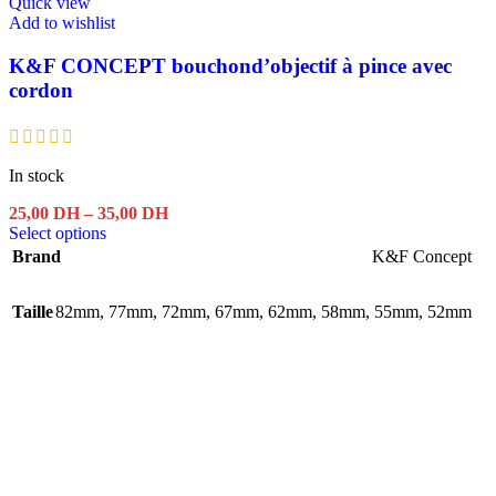
Quick view
Add to wishlist
K&F CONCEPT bouchond’objectif à pince avec
cordon
In stock
Price
25,00
DH
–
35,00
DH
This
range:
Select options
product
25,00 DH
Brand
K&F Concept
has
through
multiple
35,00 DH
Taille
82mm
,
variants.
77mm
,
72mm
,
67mm
,
62mm
,
58mm
,
55mm
,
52mm
The
options
may
be
chosen
on
the
product
page