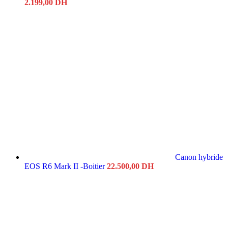
Original
Current
2.199,00
DH
price
price
was:
is:
2.399,00 DH.
2.199,00 DH.
Canon hybride
EOS R6 Mark II -Boitier
22.500,00
DH