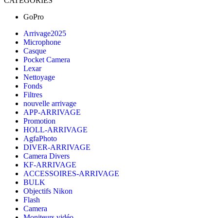
CATÉGORIES
was:
is:
4.999,00 DH.
3.299,00 DH.
GoPro
Arrivage2025
Microphone
Casque
Pocket Camera
Lexar
Nettoyage
Fonds
Filtres
nouvelle arrivage
APP-ARRIVAGE
Promotion
HOLL-ARRIVAGE
AgfaPhoto
DIVER-ARRIVAGE
Camera Divers
KF-ARRIVAGE
ACCESSOIRES-ARRIVAGE
BULK
Objectifs Nikon
Flash
Camera
Moniteurs vidéo