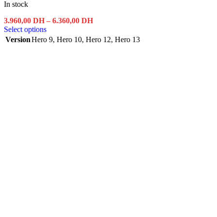
In stock
Price
3.960,00
DH
–
6.360,00
DH
This
range:
Select options
product
3.960,00 DH
Version
Hero 9
,
Hero 10
,
Hero 12
,
Hero 13
has
through
multiple
6.360,00 DH
variants.
The
options
may
be
chosen
on
the
product
page