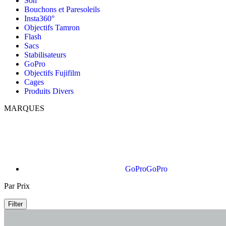
Son
Bouchons et Paresoleils
Insta360°
Objectifs Tamron
Flash
Sacs
Stabilisateurs
GoPro
Objectifs Fujifilm
Cages
Produits Divers
MARQUES
GoPro
GoPro
Par Prix
Filter