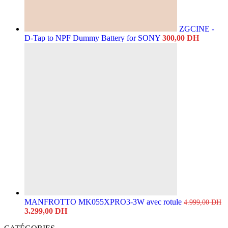
ZGCINE -
D-Tap to NPF Dummy Battery for SONY
300,00
DH
MANFROTTO MK055XPRO3-3W avec rotule
4.999,00
DH
Original
Current
3.299,00
DH
price
price