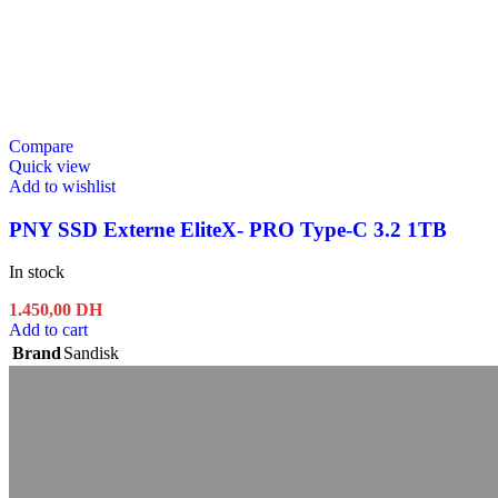
Compare
Quick view
Add to wishlist
PNY SSD Externe EliteX- PRO Type-C 3.2 1TB
In stock
1.450,00
DH
Add to cart
Brand
Sandisk