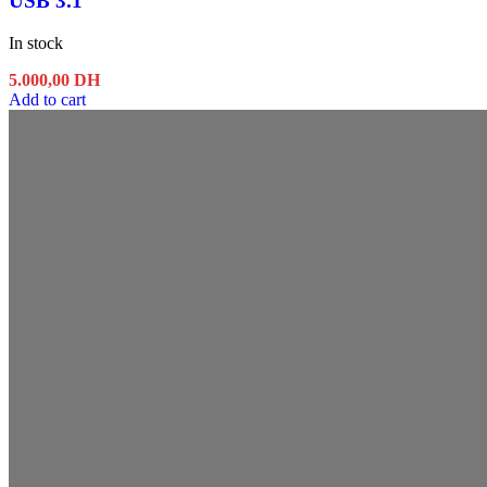
USB 3.1
In stock
5.000,00
DH
Add to cart