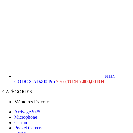
Flash
Original
Current
GODOX AD400 Pro
7.000,00
DH
7.500,00
DH
price
price
CATÉGORIES
was:
is:
7.500,00 DH.
7.000,00 DH.
Mémoires Externes
Arrivage2025
Microphone
Casque
Pocket Camera