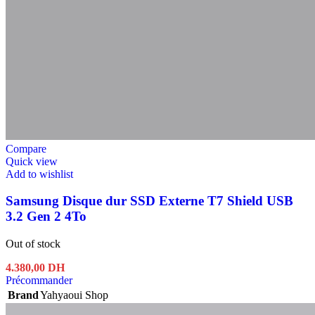
Compare
Quick view
Add to wishlist
Samsung Disque dur SSD Externe T7 Shield USB
3.2 Gen 2 4To
Out of stock
4.380,00
DH
Précommander
Brand
Yahyaoui Shop