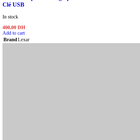
Clé USB
In stock
400,00
DH
Add to cart
Brand
Lexar