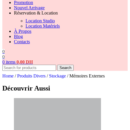
Promotion
Nouvel Arrivage
Réservation & Location
Location Studio
Location Matériels
À Propos
Blog
Contacts
0
0
0
items
0,00
DH
Search
Home
/
Produits Divers
/
Stockage
/
Mémoires Externes
Découvrir Aussi