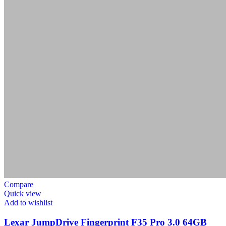
Compare
Quick view
Add to wishlist
Lexar JumpDrive Fingerprint F35 Pro 3.0 64GB