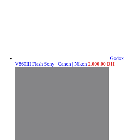
Godox
V860III Flash Sony | Canon | Nikon
2.000,00
DH