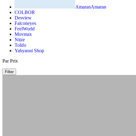
Amaran
Amaran
COLBOR
Desview
Falconeyes
FeelWorld
Movmax
Nitze
Tolifo
Yahyaoui Shop
Par Prix
Filter