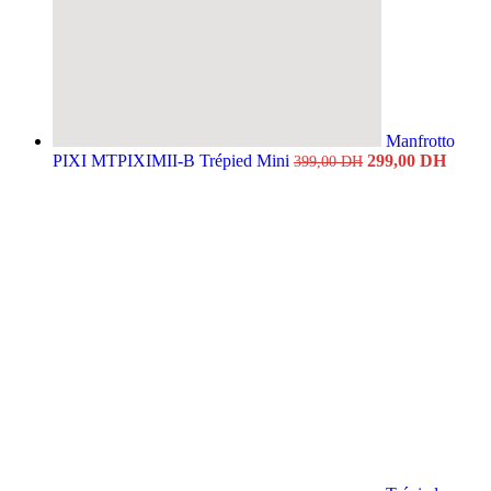
Manfrotto
Original
Curre
PIXI MTPIXIMII-B Trépied Mini
299,00
DH
399,00
DH
price
price
was:
is:
399,00 DH.
299,0