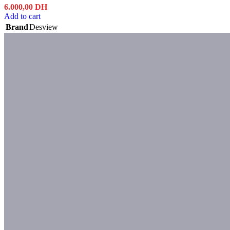
6.000,00
DH
Add to cart
Brand
Desview