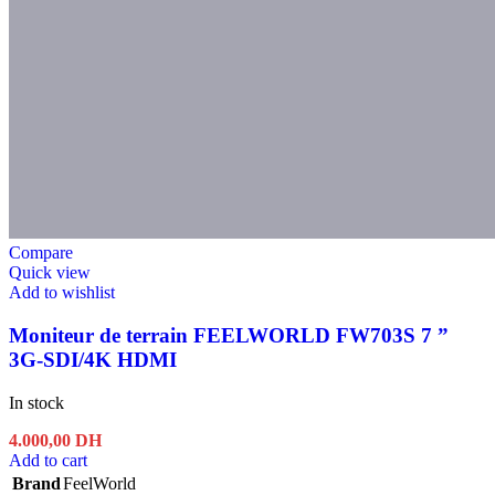
Compare
Quick view
Add to wishlist
Moniteur de terrain FEELWORLD FW703S 7 ”
3G‑SDI/4K HDMI
In stock
4.000,00
DH
Add to cart
Brand
FeelWorld