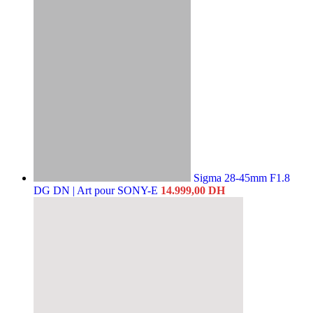
Sigma 28-45mm F1.8
DG DN | Art pour SONY-E
14.999,00
DH