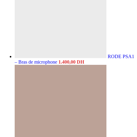
RODE PSA1
– Bras de microphone
1.400,00
DH