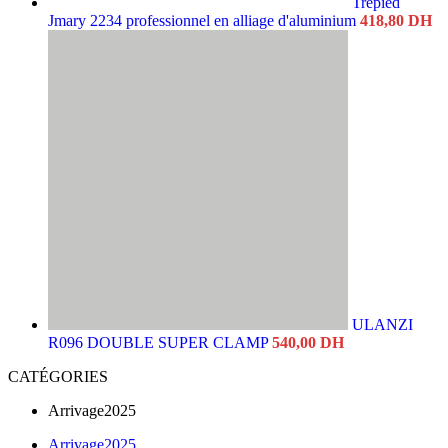
Trépied
Jmary 2234 professionnel en alliage d'aluminium
418,80
DH
ULANZI
R096 DOUBLE SUPER CLAMP
540,00
DH
CATÉGORIES
Arrivage2025
Arrivage2025