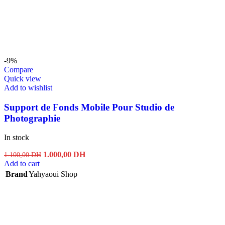
-9%
Compare
Quick view
Add to wishlist
Support de Fonds Mobile Pour Studio de
Photographie
In stock
Original
Current
1.000,00
DH
1.100,00
DH
price
price
Add to cart
was:
is:
Brand
Yahyaoui Shop
1.100,00 DH.
1.000,00 DH.