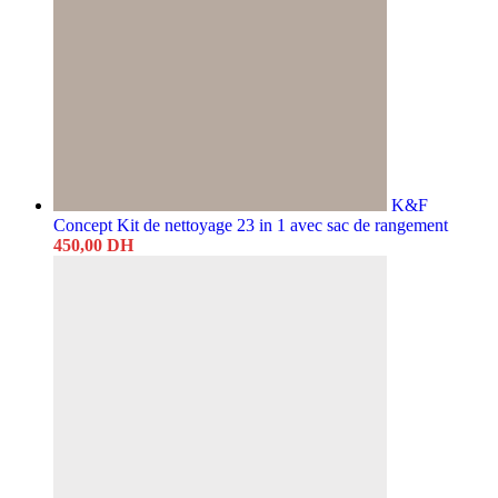
K&F
Concept Kit de nettoyage 23 in 1 avec sac de rangement
450,00
DH