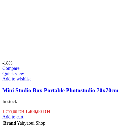
-18%
Compare
Quick view
Add to wishlist
Mini Studio Box Portable Photostudio 70x70cm
In stock
Original
Current
1.400,00
DH
1.700,00
DH
price
price
Add to cart
was:
is:
Brand
Yahyaoui Shop
1.700,00 DH.
1.400,00 DH.