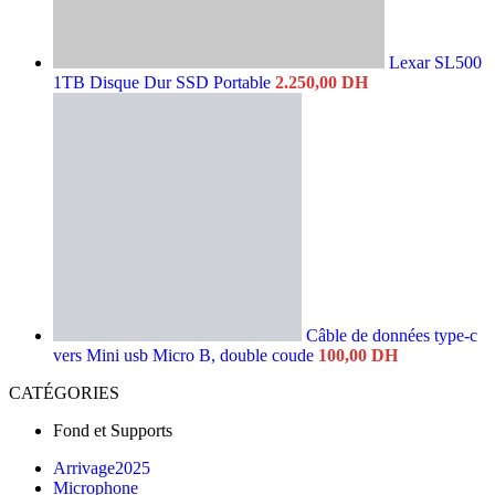
Lexar SL500
1TB Disque Dur SSD Portable
2.250,00
DH
Câble de données type-c
vers Mini usb Micro B, double coude
100,00
DH
CATÉGORIES
Fond et Supports
Arrivage2025
Microphone