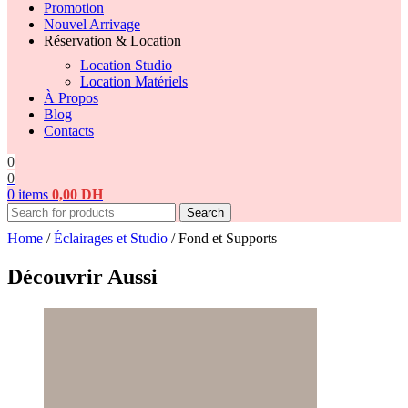
Promotion
Nouvel Arrivage
Réservation & Location
Location Studio
Location Matériels
À Propos
Blog
Contacts
0
0
0
items
0,00
DH
Search
Home
/
Éclairages et Studio
/
Fond et Supports
Découvrir Aussi