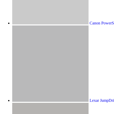
Canon PowerS
Lexar JumpDri