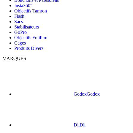
Bouchons et Paresoleils
Insta360°
Objectifs Tamron
Flash
Sacs
Stabilisateurs
GoPro
Objectifs Fujifilm
Cages
Produits Divers
MARQUES
Godox
Godox
Dji
Dji