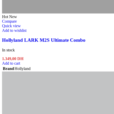
Hot
New
Compare
Quick view
Add to wishlist
Hollyland LARK M2S Ultimate Combo
In stock
1.349,00
DH
Add to cart
Brand
Hollyland