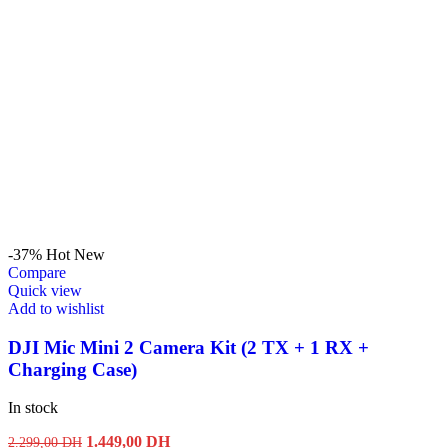
-37%
Hot
New
Compare
Quick view
Add to wishlist
DJI Mic Mini 2 Camera Kit (2 TX + 1 RX +
Charging Case)
In stock
Original
Current
1.449,00
DH
2.299,00
DH