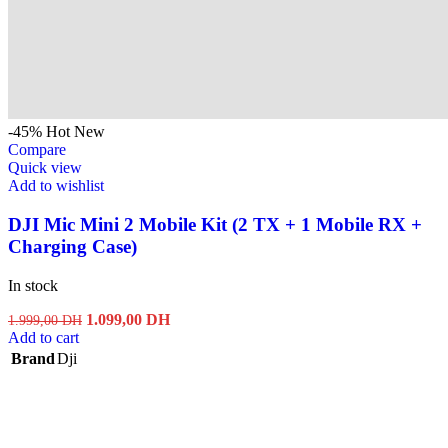
-45%
Hot
New
Compare
Quick view
Add to wishlist
DJI Mic Mini 2 Mobile Kit (2 TX + 1 Mobile RX +
Charging Case)
In stock
Original
Current
1.099,00
DH
1.999,00
DH
price
price
Add to cart
was:
is:
Brand
Dji
1.999,00 DH.
1.099,00 DH.