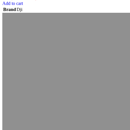
price
price
Add to cart
was:
is:
Brand
Dji
2.299,00 DH.
1.449,00 DH.