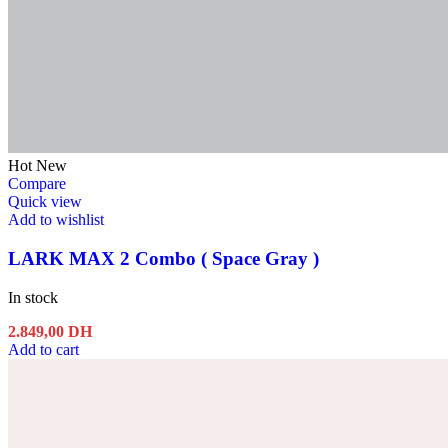
Hot
New
Compare
Quick view
Add to wishlist
LARK MAX 2 Combo ( Space Gray )
In stock
2.849,00
DH
Add to cart