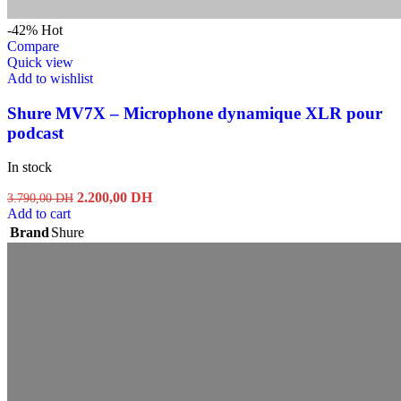
-42%
Hot
Compare
Quick view
Add to wishlist
Shure MV7X – Microphone dynamique XLR pour
podcast
In stock
Original
Current
2.200,00
DH
3.790,00
DH
price
price
Add to cart
was:
is:
Brand
Shure
3.790,00 DH.
2.200,00 DH.