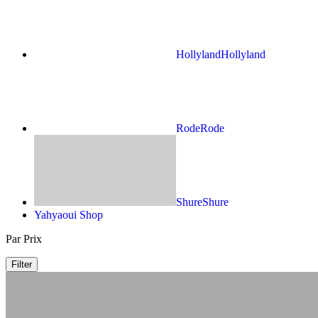
Hollyland
Hollyland
Rode
Rode
Shure
Shure
Yahyaoui Shop
Par Prix
Filter