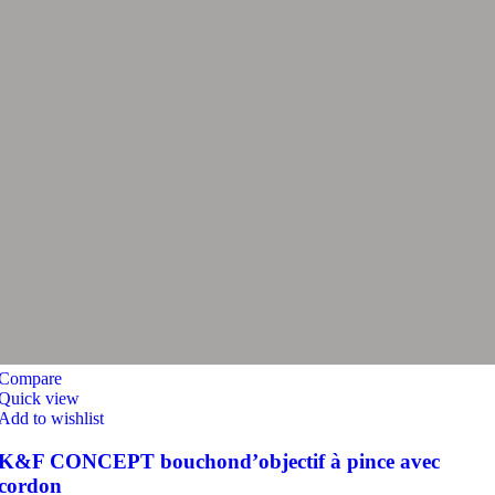
Compare
Quick view
Add to wishlist
K&F CONCEPT bouchond’objectif à pince avec
cordon