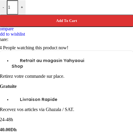
ULANZI SC-01 EXTENDED VACUUM SUCTION CUP 3 INCHES 
-
+
Add To Cart
ompare
dd to wishlist
hare:
4
People watching this product now!
Retrait au magasin Yahyaoui
Shop
Retirez votre commande sur place.
Gratuite
Livraison Rapide
Recevez vos articles via Ghazala / SAT.
24-48h
40.00Dh