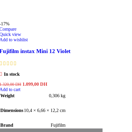
-17%
Compare
Quick view
Add to wishlist
Fujifilm instax Mini 12 Violet
In stock
Original
Current
1.099,00
DH
1.320,00
DH
price
price
Add to cart
was:
is:
Weight
0,306 kg
1.320,00 DH.
1.099,00 DH.
Dimensions
10,4 × 6,66 × 12,2 cm
Brand
Fujifilm