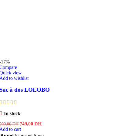
-17%
Compare
Quick view
Add to wishlist
Sac à dos LOLOBO
In stock
Original
Current
749,00
DH
900,00
DH
price
price
Add to cart
was:
is:
Brand
Yahyaoui Shop