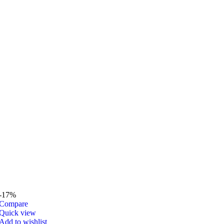
-17%
Compare
Quick view
Add to wishlist