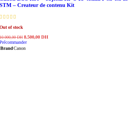
STM – Createur de contenu Kit
Out of stock
Original
Current
8.500,00
DH
10.000,00
DH
price
price
Précommander
was:
is:
Brand
Canon
10.000,00 DH.
8.500,00 DH.