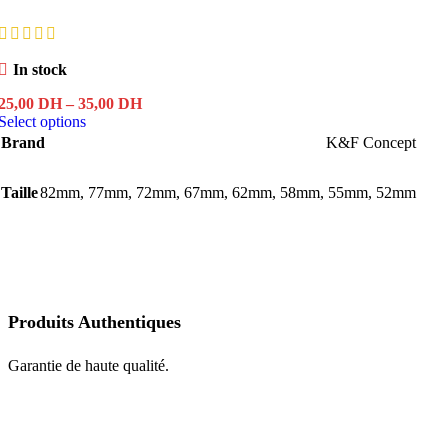
In stock
Price
25,00
DH
–
35,00
DH
This
range:
Select options
product
25,00 DH
Brand
K&F Concept
has
through
multiple
35,00 DH
Taille
82mm
,
variants.
77mm
,
72mm
,
67mm
,
62mm
,
58mm
,
55mm
,
52mm
The
options
may
be
chosen
on
the
Produits Authentiques
product
page
Garantie de haute qualité.