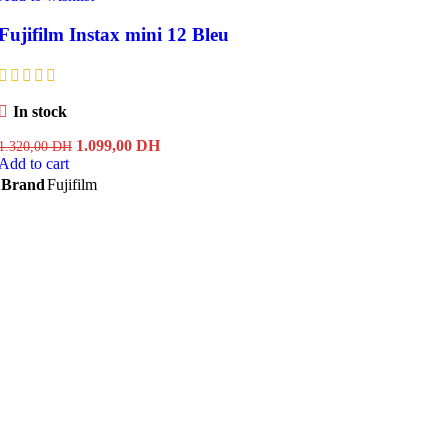
Fujifilm Instax mini 12 Bleu
In stock
Original
Current
1.099,00
DH
1.320,00
DH
price
price
Add to cart
was:
is:
Brand
Fujifilm
1.320,00 DH.
1.099,00 DH.