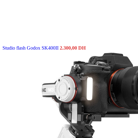
was:
is:
24.000,00 DH.
21.199,0
Studio flash Godox SK400II
2.300,00
DH