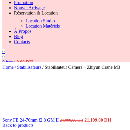
Promotion
Nouvel Arrivage
Réservation & Location
Location Studio
Location Matériels
À Propos
Blog
Contacts
0
0
0
items
0,00
DH
Home
/
Stabilisateurs
/
Stabilisateur Camera – Zhiyun Crane M3
Search
Original
Current
Sony FE 24-70mm f2.8 GM II
21.199,00
DH
24.000,00
DH
price
price
Back to products