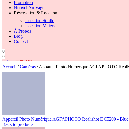
Promotion
Nouvel Arrivage
Réservation & Location
Location Studio
Location Matériels
À Propos
Blog
Contact
0
0
0
items
0,00
DH
Accueil
/
Caméras
/
Appareil Photo Numérique AGFAPHOTO Realis
Search
Appareil Photo Numérique AGFAPHOTO Realishot DC5200 - Blu
Back to products