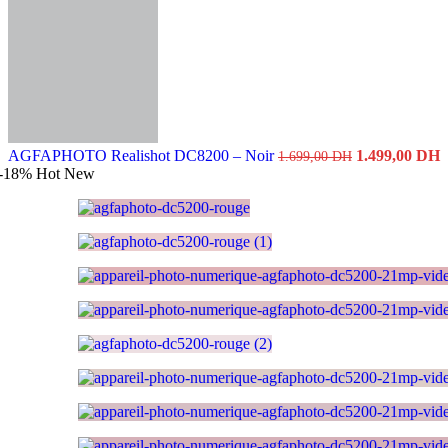
Le
L
AGFAPHOTO Realishot DC8200 – Noir
1.499,00
DH
1.699,00
DH
prix
p
-18%
Hot
New
initial
a
était :
e
1.699,00 DH.
1