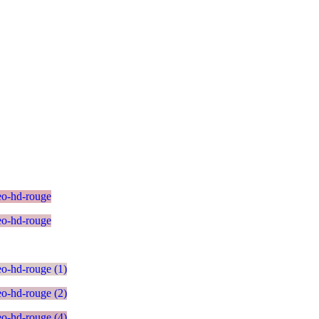
initial
actuel
était :
est :
909,00 DH.
749,00 DH.
e
rix
ctuel
st :
.499,00 DH.