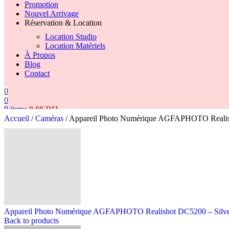
Promotion
Nouvel Arrivage
Réservation & Location
Location Studio
Location Matériels
À Propos
Blog
Contact
0
0
0
items
0,00
DH
Accueil
/
Caméras
/
Appareil Photo Numérique AGFAPHOTO Reali
Search
Appareil Photo Numérique AGFAPHOTO Realishot DC5200 – Silv
Back to products