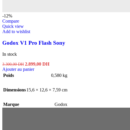
-12%
Compare
Quick view
Add to wishlist
Godox V1 Pro Flash Sony
In stock
Le
Le
2.899,00
DH
3.300,00
DH
prix
prix
Ajouter au panier
initial
actuel
Poids
0,580 kg
était :
est :
3.300,00 DH.
2.899,00 DH.
Dimensions
15,6 × 12,6 × 7,59 cm
Marque
Godox