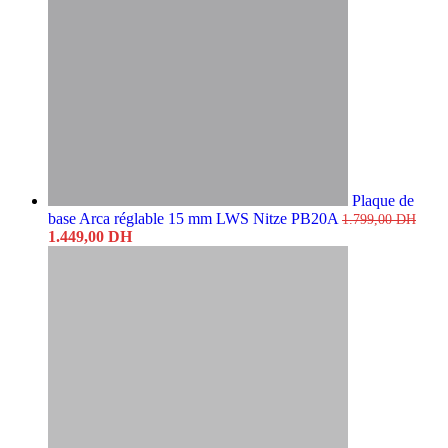
Plaque de
base Arca réglable 15 mm LWS Nitze PB20A
1.799,00
DH
Le
Le
1.449,00
DH
prix
prix
initial
actuel
était :
est :
1.799,00 DH.
1.449,00 DH.