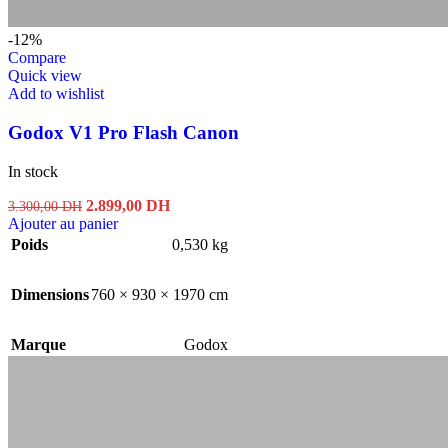
-12%
Compare
Quick view
Add to wishlist
Godox V1 Pro Flash Canon
In stock
Le
Le
2.899,00
DH
3.300,00
DH
prix
prix
Ajouter au panier
initial
actuel
Poids
0,530 kg
était :
est :
3.300,00 DH.
2.899,00 DH.
Dimensions
760 × 930 × 1970 cm
Marque
Godox