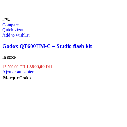
-7%
Compare
Quick view
Add to wishlist
Godox QT600IIM-C – Studio flash kit
In stock
Le
Le
12.500,00
DH
13.500,00
DH
prix
prix
Ajouter au panier
initial
actuel
Marque
Godox
était :
est :
13.500,00 DH.
12.500,00 DH.