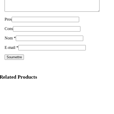
Pros
Cons
Nom
*
E-mail
*
Related Products