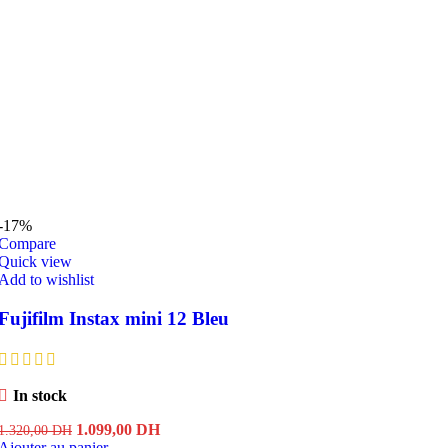
-17%
Compare
Quick view
Add to wishlist
Fujifilm Instax mini 12 Bleu
In stock
Le
Le
1.099,00
DH
1.320,00
DH
prix
prix
Ajouter au panier