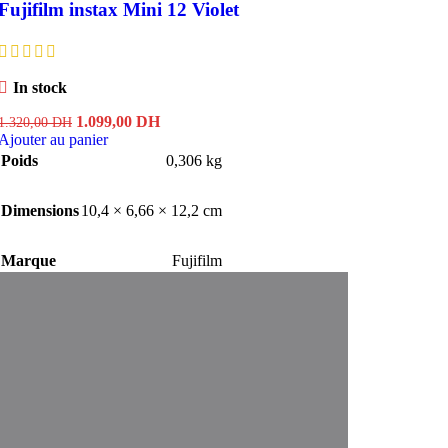
Fujifilm instax Mini 12 Violet
In stock
Le
Le
1.099,00
DH
1.320,00
DH
prix
prix
Ajouter au panier
initial
actuel
Poids
0,306 kg
était :
est :
1.320,00 DH.
1.099,00 DH.
Dimensions
10,4 × 6,66 × 12,2 cm
Marque
Fujifilm