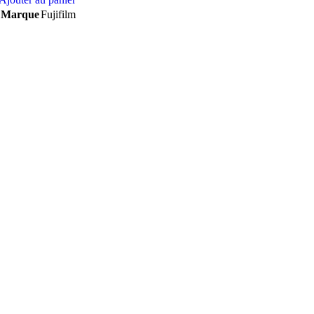
initial
actuel
Marque
Fujifilm
était :
est :
1.320,00 DH.
1.099,00 DH.