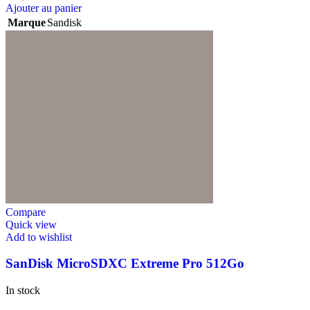
Ajouter au panier
Marque
Sandisk
Compare
Quick view
Add to wishlist
SanDisk MicroSDXC Extreme Pro 512Go
In stock