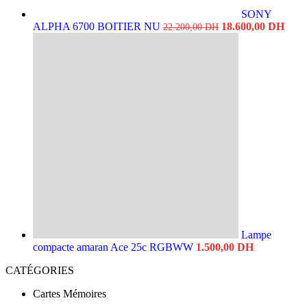
SONY
Le
Le
ALPHA 6700 BOITIER NU
18.600,00
DH
22.200,00
DH
prix
prix
initial
actue
était :
est :
22.200,00 DH.
18.6
Lampe
compacte amaran Ace 25c RGBWW
1.500,00
DH
CATÉGORIES
Cartes Mémoires