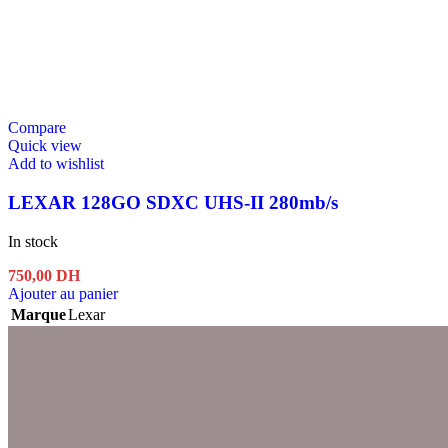
Compare
Quick view
Add to wishlist
LEXAR 128GO SDXC UHS-II 280mb/s
In stock
750,00
DH
Ajouter au panier
Marque
Lexar