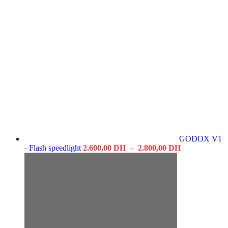
GODOX V1
Plage
- Flash speedlight
2.600,00
DH
–
2.800,00
DH
de
prix :
2.600,00 DH
à
2.800,00 DH