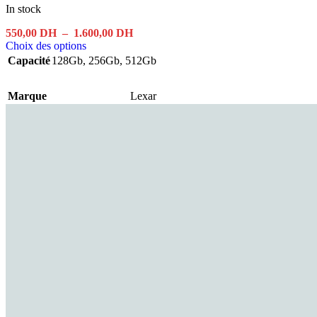
In stock
Plage
550,00
DH
–
1.600,00
DH
Ce
de
Choix des options
produit
prix :
Capacité
128Gb
,
256Gb
,
512Gb
a
550,00 DH
plusieurs
à
Marque
variations.
Lexar
1.600,00 DH
Les
options
peuvent
être
choisies
sur
la
page
du
produit