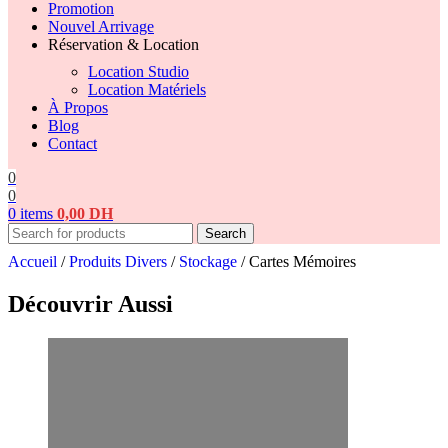
Promotion
Nouvel Arrivage
Réservation & Location
Location Studio
Location Matériels
À Propos
Blog
Contact
0
0
0
items
0,00
DH
Search
Accueil
/
Produits Divers
/
Stockage
/
Cartes Mémoires
Découvrir Aussi