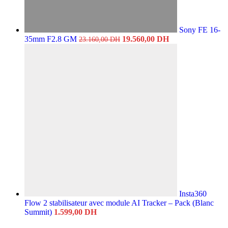
Sony FE 16-
Le
Le
35mm F2.8 GM
19.560,00
DH
23.160,00
DH
prix
prix
initial
actuel
était :
est :
23.160,00 DH.
19.560,00 DH.
Insta360
Flow 2 stabilisateur avec module AI Tracker – Pack (Blanc
Summit)
1.599,00
DH