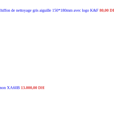
chiffon de nettoyage gris aiguille 150*180mm avec logo K&F
80,00
D
anon XA60B
13.000,00
DH
Le
Le
prix
prix
initial
actuel
était :
est :
718,80 DH.
450,0