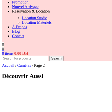
Promotion
Nouvel Arrivage
Réservation & Location
Location Studio
Location Matériels
À Propos
Blog
Contact
0
0
0
items
0,00
DH
Search
Accueil
/
Caméras
/
Page 2
Découvrir Aussi