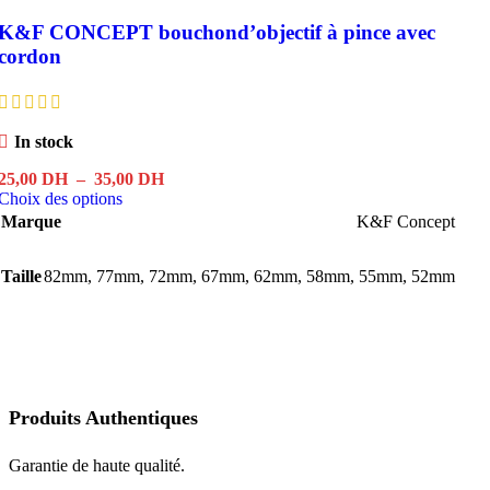
K&F CONCEPT bouchond’objectif à pince avec
cordon
In stock
Plage
25,00
DH
–
35,00
DH
Ce
de
Choix des options
produit
prix :
Marque
K&F Concept
a
25,00 DH
plusieurs
à
Taille
82mm
,
77mm
variations.
,
72mm
35,00 DH
,
67mm
,
62mm
,
58mm
,
55mm
,
52mm
Les
options
peuvent
être
choisies
sur
la
Produits Authentiques
page
du
Garantie de haute qualité.
produit