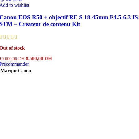
Add to wishlist
Canon EOS R50 + objectif RF-S 18-45mm F4.5-6.3 IS
STM – Createur de contenu Kit
Out of stock
Le
Le
8.500,00
DH
10.000,00
DH
prix
prix
Précommander
initial
actuel
Marque
Canon
était :
est :
10.000,00 DH.
8.500,00 DH.