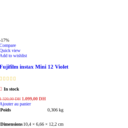
-17%
Compare
Quick view
Add to wishlist
Fujifilm instax Mini 12 Violet
In stock
Le
Le
1.099,00
DH
1.320,00
DH
prix
prix
Ajouter au panier
initial
actuel
Poids
0,306 kg
était :
est :
1.320,00 DH.
1.099,00 DH.
Dimensions
10,4 × 6,66 × 12,2 cm