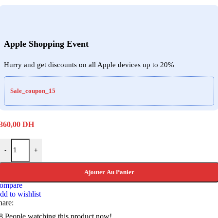
Apple Shopping Event
Hurry and get discounts on all Apple devices up to 20%
Sale_coupon_15
360,00
DH
quantité de ULANZI M-58 SELFIE STICK ( 120 CM )
-
+
Ajouter Au Panier
ompare
dd to wishlist
hare:
8
People watching this product now!