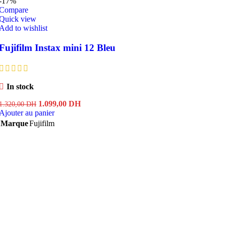
-17%
Compare
Quick view
Add to wishlist
Fujifilm Instax mini 12 Bleu
In stock
Le
Le
1.099,00
DH
1.320,00
DH
prix
prix
Ajouter au panier
initial
actuel
Marque
Fujifilm
était :
est :
1.320,00 DH.
1.099,00 DH.