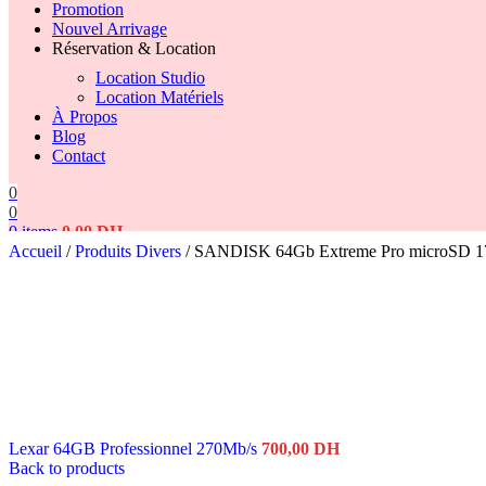
Promotion
Nouvel Arrivage
Réservation & Location
Location Studio
Location Matériels
À Propos
Blog
Contact
0
0
0
items
0,00
DH
Accueil
/
Produits Divers
/
SANDISK 64Gb Extreme Pro microSD 1
Search
Lexar 64GB Professionnel 270Mb/s
700,00
DH
Back to products