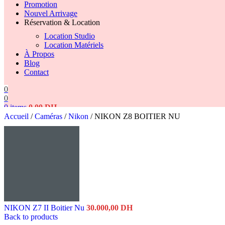
Promotion
Nouvel Arrivage
Réservation & Location
Location Studio
Location Matériels
À Propos
Blog
Contact
0
0
0
items
0,00
DH
Accueil
/
Caméras
/
Nikon
/
NIKON Z8 BOITIER NU
Search
NIKON Z7 II Boitier Nu
30.000,00
DH
Back to products