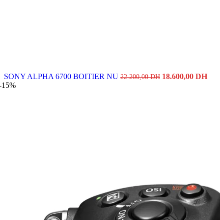
Le
Le
SONY ALPHA 6700 BOITIER NU
18.600,00
DH
22.200,00
DH
prix
pri
-15%
initial
actu
était :
est :
22.200,00 DH.
18.