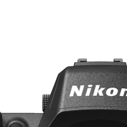
x
el
600,00 DH.