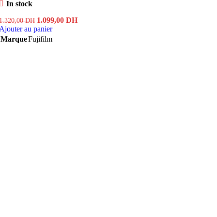
In stock
Le
Le
1.099,00
DH
1.320,00
DH
prix
prix
Ajouter au panier
initial
actuel
Marque
Fujifilm
était :
est :
1.320,00 DH.
1.099,00 DH.