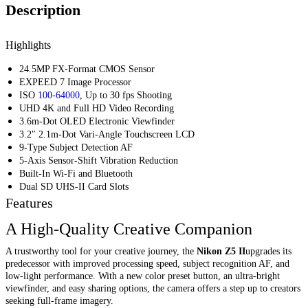
Description
Highlights
24.5MP FX-Format CMOS Sensor
EXPEED 7 Image Processor
ISO
100-64000
, Up to 30 fps Shooting
UHD 4K and Full HD Video Recording
3.6m-Dot OLED Electronic Viewfinder
3.2″ 2.1m-Dot Vari-Angle Touchscreen LCD
9-Type Subject Detection AF
5-Axis Sensor-Shift Vibration Reduction
Built-In Wi-Fi and Bluetooth
Dual SD UHS-II Card Slots
Features
A High-Quality Creative Companion
A trustworthy tool for your creative journey, the
Nikon Z5 II
upgrades its
predecessor with improved processing speed, subject recognition AF, and
low-light performance. With a new color preset button, an ultra-bright
viewfinder, and easy sharing options, the camera offers a step up to creators
seeking full-frame imagery.