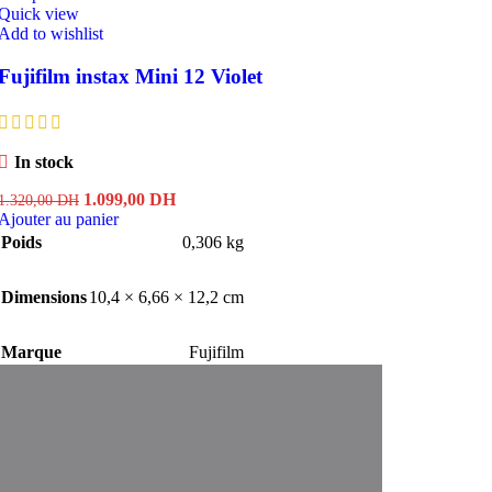
Quick view
Add to wishlist
Fujifilm instax Mini 12 Violet
In stock
Le
Le
1.099,00
DH
1.320,00
DH
prix
prix
Ajouter au panier
initial
actuel
Poids
0,306 kg
était :
est :
1.320,00 DH.
1.099,00 DH.
Dimensions
10,4 × 6,66 × 12,2 cm
Marque
Fujifilm