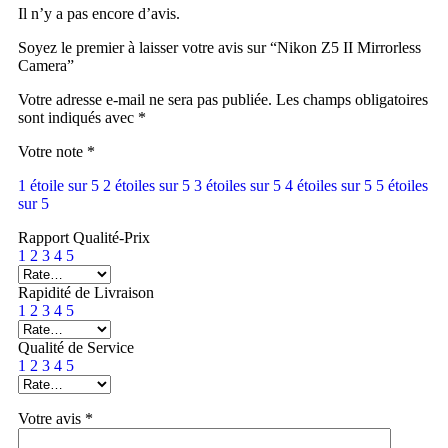
Il n’y a pas encore d’avis.
Soyez le premier à laisser votre avis sur “Nikon Z5 II Mirrorless
Camera”
Votre adresse e-mail ne sera pas publiée.
Les champs obligatoires
sont indiqués avec
*
Votre note
*
1 étoile sur 5
2 étoiles sur 5
3 étoiles sur 5
4 étoiles sur 5
5 étoiles
sur 5
Rapport Qualité-Prix
1
2
3
4
5
Rapidité de Livraison
1
2
3
4
5
Qualité de Service
1
2
3
4
5
Votre avis
*