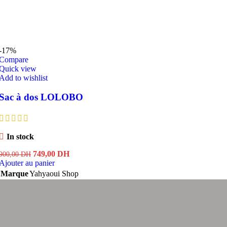
-17%
Compare
Quick view
Add to wishlist
Sac à dos LOLOBO
In stock
Le
Le
749,00
DH
900,00
DH
prix
prix
Ajouter au panier
initial
actuel
Marque
Yahyaoui Shop
était :
est :
900,00 DH.
749,00 DH.