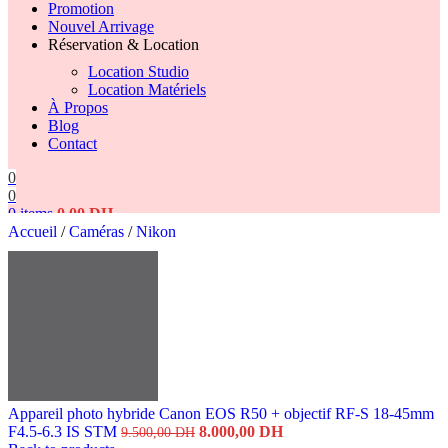
Promotion
Nouvel Arrivage
Réservation & Location
Location Studio
Location Matériels
À Propos
Blog
Contact
0
0
0
items
0,00
DH
Accueil
/
Caméras
/
Nikon
Search
Appareil photo hybride Canon EOS R50 + objectif RF-S 18-45mm
Le
Le
F4.5-6.3 IS STM
8.000,00
DH
9.500,00
DH