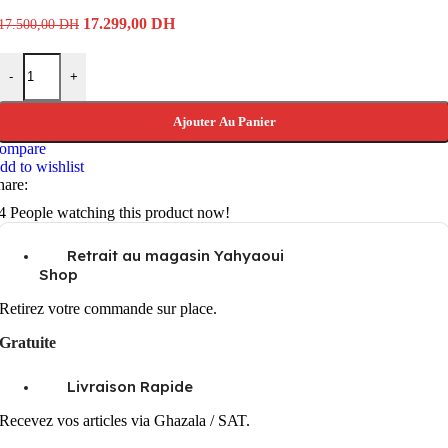
Le
Le
17.299,00
DH
17.500,00
DH
prix
prix
initial
actuel
quantité de Nikon Z5 II Mirrorless Camera
était :
est :
-
+
17.500,00 DH.
17.299,00 DH.
Ajouter Au Panier
ompare
dd to wishlist
hare:
4
People watching this product now!
Retrait au magasin Yahyaoui
Shop
Retirez votre commande sur place.
Gratuite
Livraison Rapide
Recevez vos articles via Ghazala / SAT.