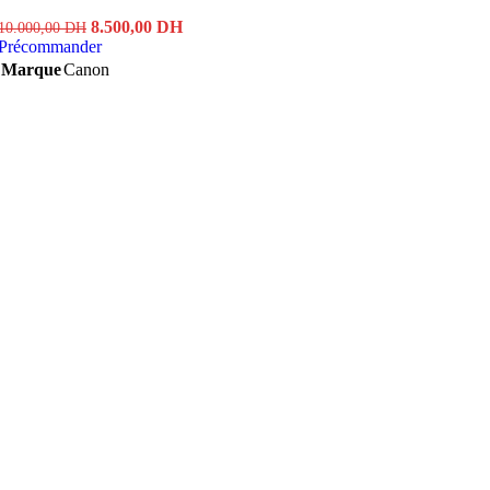
Le
Le
8.500,00
DH
10.000,00
DH
prix
prix
Précommander
initial
actuel
Marque
Canon
était :
est :
10.000,00 DH.
8.500,00 DH.