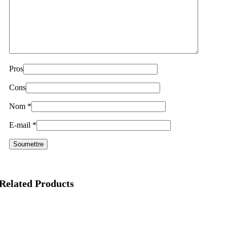
Pros
Cons
Nom
*
E-mail
*
Related Products