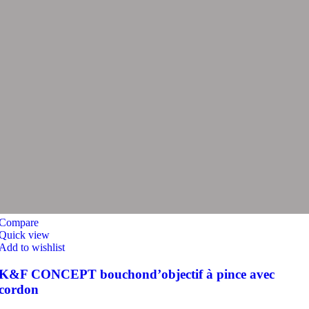
Compare
Quick view
Add to wishlist
K&F CONCEPT bouchond’objectif à pince avec
cordon