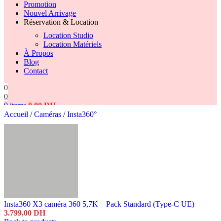
Promotion
Nouvel Arrivage
Réservation & Location
Location Studio
Location Matériels
À Propos
Blog
Contact
0
0
0
items
0,00
DH
Accueil
/
Caméras
/
Insta360°
Search
Insta360 X3 caméra 360 5,7K – Pack Standard (Type‑C UE)
3.799,00
DH