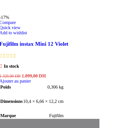
-17%
Compare
Quick view
Add to wishlist
Fujifilm instax Mini 12 Violet
In stock
Le
Le
1.099,00
DH
1.320,00
DH
prix
prix
Ajouter au panier
initial
actuel
Poids
0,306 kg
était :
est :
1.320,00 DH.
1.099,00 DH.
Dimensions
10,4 × 6,66 × 12,2 cm
Marque
Fujifilm