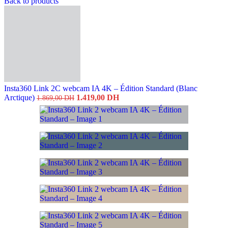
Back to products
Insta360 Link 2C webcam IA 4K – Édition Standard (Blanc
Le
Le
Arctique)
1.419,00
DH
1.869,00
DH
prix
prix
initial
actuel
était :
est :
1.869,00 DH.
1.419,00 DH.