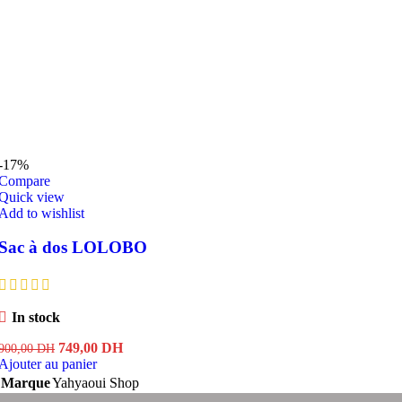
-17%
Compare
Quick view
Add to wishlist
Sac à dos LOLOBO
In stock
Le
Le
749,00
DH
900,00
DH
prix
prix
Ajouter au panier
initial
actuel
Marque
Yahyaoui Shop
était :
est :