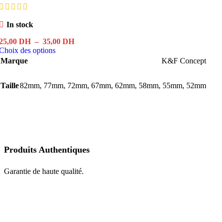
In stock
Plage
25,00
DH
–
35,00
DH
Ce
de
Choix des options
produit
prix :
Marque
K&F Concept
a
25,00 DH
plusieurs
à
Taille
82mm
,
77mm
variations.
,
72mm
35,00 DH
,
67mm
,
62mm
,
58mm
,
55mm
,
52mm
Les
options
peuvent
être
choisies
sur
la
Produits Authentiques
page
du
Garantie de haute qualité.
produit