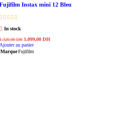
Fujifilm Instax mini 12 Bleu
In stock
Le
Le
1.099,00
DH
1.320,00
DH
prix
prix
Ajouter au panier
initial
actuel
Marque
Fujifilm
était :
est :
1.320,00 DH.
1.099,00 DH.