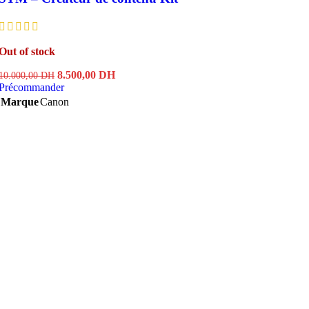
Out of stock
Le
Le
8.500,00
DH
10.000,00
DH
prix
prix
Précommander
initial
actuel
Marque
Canon
était :
est :
10.000,00 DH.
8.500,00 DH.