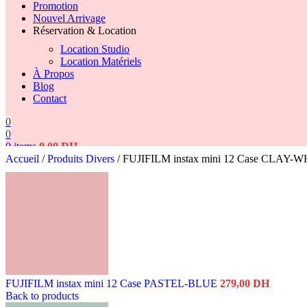
Promotion
Nouvel Arrivage
Réservation & Location
Location Studio
Location Matériels
À Propos
Blog
Contact
0
0
0
items
0,00
DH
Accueil
/
Produits Divers
/
FUJIFILM instax mini 12 Case CLAY-
Search
FUJIFILM instax mini 12 Case PASTEL-BLUE
279,00
DH
Back to products