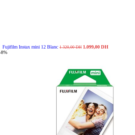
Le
Le
Fujifilm Instax mini 12 Blanc
1.099,00
DH
1.320,00
DH
prix
prix
-8%
initial
actuel
était :
est :
1.320,00 DH.
1.099,00 DH.