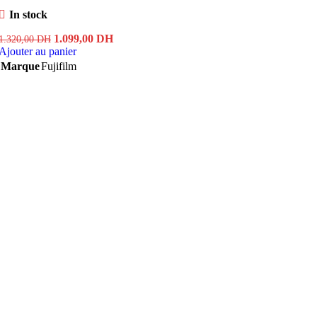
In stock
Le
Le
1.099,00
DH
1.320,00
DH
prix
prix
Ajouter au panier
initial
actuel
Marque
Fujifilm
était :
est :
1.320,00 DH.
1.099,00 DH.