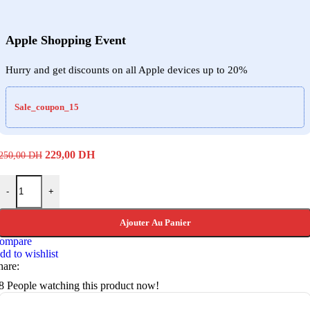
Apple Shopping Event
Hurry and get discounts on all Apple devices up to 20%
Sale_coupon_15
Le
Le
229,00
DH
250,00
DH
prix
prix
initial
actuel
quantité de Fujifilm Film INSTAX Mini EU 2 Glossy (10*2pck)
était :
est :
-
+
250,00 DH.
229,00 DH.
Ajouter Au Panier
ompare
dd to wishlist
hare:
8
People watching this product now!