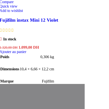
Compare
Quick view
Add to wishlist
Fujifilm instax Mini 12 Violet
In stock
Le
Le
1.099,00
DH
1.320,00
DH
prix
prix
Ajouter au panier
initial
actuel
Poids
0,306 kg
était :
est :
1.320,00 DH.
1.099,00 DH.
Dimensions
10,4 × 6,66 × 12,2 cm
Marque
Fujifilm