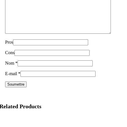
Pros
Cons
Nom
*
E-mail
*
Related Products