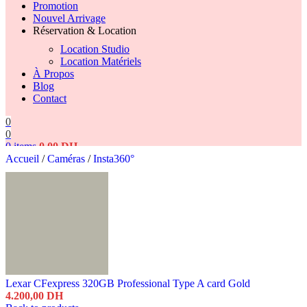
Promotion
Nouvel Arrivage
Réservation & Location
Location Studio
Location Matériels
À Propos
Blog
Contact
0
0
0
items
0,00
DH
Accueil
/
Caméras
/
Insta360°
Search
Lexar CFexpress 320GB Professional Type A card Gold
4.200,00
DH