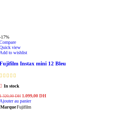
-17%
Compare
Quick view
Add to wishlist
Fujifilm Instax mini 12 Bleu
In stock
Le
Le
1.099,00
DH
1.320,00
DH
prix
prix
Ajouter au panier
initial
actuel
Marque
Fujifilm
était :
est :
1.320,00 DH.
1.099,00 DH.