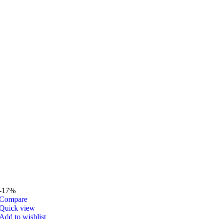
-17%
Compare
Quick view
Add to wishlist