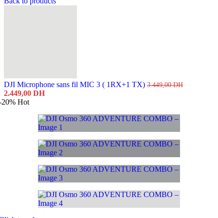
Back to products
DJI Microphone sans fil MIC 3 ( 1RX+1 TX)
3.449,00
DH
Le
Le
2.449,00
DH
prix
prix
-20%
Hot
initial
actuel
était :
est :
3.449,00 DH.
2.449,00 DH.