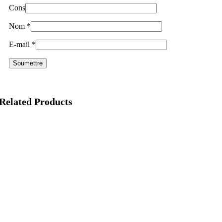
Cons
Nom
*
E-mail
*
Related Products