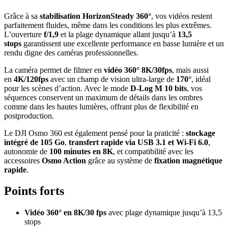
Grâce à sa
stabilisation HorizonSteady 360°
, vos vidéos restent
parfaitement fluides, même dans les conditions les plus extrêmes.
L’ouverture
f/1,9
et la plage dynamique allant jusqu’à
13,5
stops
garantissent une excellente performance en basse lumière et un
rendu digne des caméras professionnelles.
La caméra permet de filmer en
vidéo 360° 8K/30fps
, mais aussi
en
4K/120fps
avec un champ de vision ultra-large de
170°
, idéal
pour les scènes d’action. Avec le mode
D-Log M 10 bits
, vos
séquences conservent un maximum de détails dans les ombres
comme dans les hautes lumières, offrant plus de flexibilité en
postproduction.
Le DJI Osmo 360 est également pensé pour la praticité :
stockage
intégré de 105 Go
,
transfert rapide via USB 3.1 et Wi-Fi 6.0
,
autonomie de
100 minutes en 8K
, et compatibilité avec les
accessoires
Osmo Action
grâce au système de
fixation magnétique
rapide
.
Points forts
Vidéo 360° en 8K/30 fps
avec plage dynamique jusqu’à 13,5
stops