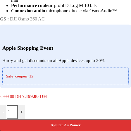
min
Performance couleur
profil D-Log M 10 bits
Connexion audio
microphone directe via OsmoAudio™
GS :
DJI Osmo 360 AC
Apple Shopping Event
Hurry and get discounts on all Apple devices up to 20%
Sale_coupon_15
Le
Le
7.199,00
DH
8.999,00
DH
prix
prix
initial
actuel
quantité de DJI Osmo 360 ADVENTURE COMBO
était :
est :
-
+
8.999,00 DH.
7.199,00 DH.
Ajouter Au Panier