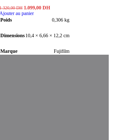
Le
Le
1.099,00
DH
1.320,00
DH
prix
prix
Ajouter au panier
initial
actuel
Poids
0,306 kg
était :
est :
1.320,00 DH.
1.099,00 DH.
Dimensions
10,4 × 6,66 × 12,2 cm
Marque
Fujifilm