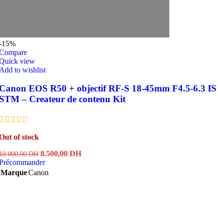
-15%
Compare
Quick view
Add to wishlist
Canon EOS R50 + objectif RF-S 18-45mm F4.5-6.3 IS
STM – Createur de contenu Kit
Out of stock
Le
Le
8.500,00
DH
10.000,00
DH
prix
prix
Précommander
initial
actuel
Marque
Canon
était :
est :
10.000,00 DH.
8.500,00 DH.