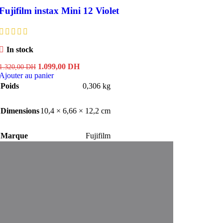
Fujifilm instax Mini 12 Violet
In stock
Le
Le
1.099,00
DH
1.320,00
DH
prix
prix
Ajouter au panier
initial
actuel
Poids
0,306 kg
était :
est :
1.320,00 DH.
1.099,00 DH.
Dimensions
10,4 × 6,66 × 12,2 cm
Marque
Fujifilm