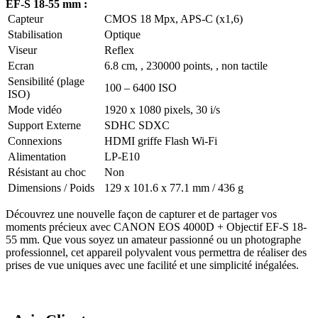
EF-S 18-55 mm :
Capteur
CMOS 18 Mpx, APS-C (x1,6)
Stabilisation
Optique
Viseur
Reflex
Ecran
6.8 cm, , 230000 points, , non tactile
Sensibilité (plage
100 – 6400 ISO
ISO)
Mode vidéo
1920 x 1080 pixels, 30 i/s
Support Externe
SDHC SDXC
Connexions
HDMI griffe Flash Wi-Fi
Alimentation
LP-E10
Résistant au choc
Non
Dimensions / Poids
129 x 101.6 x 77.1 mm / 436 g
Découvrez une nouvelle façon de capturer et de partager vos
moments précieux avec CANON EOS 4000D + Objectif EF-S 18-
55 mm. Que vous soyez un amateur passionné ou un photographe
professionnel, cet appareil polyvalent vous permettra de réaliser des
prises de vue uniques avec une facilité et une simplicité inégalées.