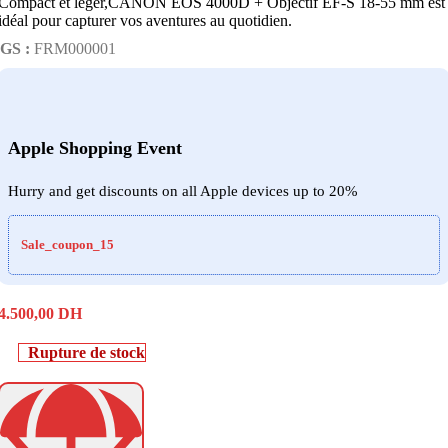
Compact et léger,CANON EOS 4000D + Objectif EF-S 18-55 mm est
idéal pour capturer vos aventures au quotidien.
GS :
FRM000001
Apple Shopping Event
Hurry and get discounts on all Apple devices up to 20%
Sale_coupon_15
4.500,00
DH
Rupture de stock