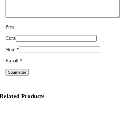
Pros
Cons
Nom
*
E-mail
*
Related Products