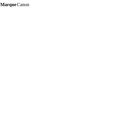
initial
actuel
Marque
Canon
était :
est :
10.000,00 DH.
8.500,00 DH.