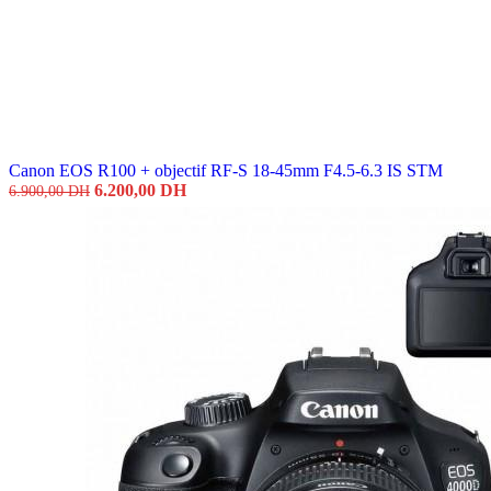
initial
ac
était :
est
7.800,00 DH.
7.
Canon EOS R100 + objectif RF-S 18-45mm F4.5-6.3 IS STM
Le
Le
6.200,00
DH
6.900,00
DH
prix
prix
initial
actuel
était :
est :
6.900,00 DH.
6.200,00 DH.