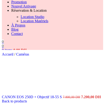
Promotion
Nouvel Arrivage
Réservation & Location
Location Studio
Location Matériels
À Propos
Blog
Contact
0
0
0
items
0,00
DH
Accueil
/
Caméras
Search
Le
Le
CANON EOS 250D + Objectif 18-55 S
7.200,00
DH
7.800,00
DH
prix
pr
Back to products