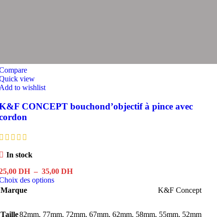
Compare
Quick view
Add to wishlist
K&F CONCEPT bouchond’objectif à pince avec
cordon
In stock
Plage
25,00
DH
–
35,00
DH
Ce
de
Choix des options
produit
prix :
Marque
K&F Concept
a
25,00 DH
plusieurs
à
Taille
82mm
,
77mm
variations.
,
72mm
35,00 DH
,
67mm
,
62mm
,
58mm
,
55mm
,
52mm