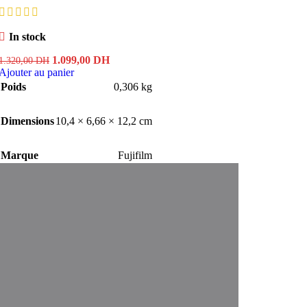
In stock
Le
Le
1.099,00
DH
1.320,00
DH
prix
prix
Ajouter au panier
initial
actuel
Poids
0,306 kg
était :
est :
1.320,00 DH.
1.099,00 DH.
Dimensions
10,4 × 6,66 × 12,2 cm
Marque
Fujifilm