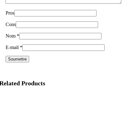
Pros
Cons
Nom
*
E-mail
*
Related Products