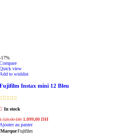
-17%
Compare
Quick view
Add to wishlist
Fujifilm Instax mini 12 Bleu
In stock
Le
Le
1.099,00
DH
1.320,00
DH
prix
prix
Ajouter au panier
initial
actuel
Marque
Fujifilm