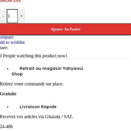
300,00
DH
quantité de Batterie EN-EL14 pour appareil photo Nikon
-
+
Ajouter Au Panier
ompare
dd to wishlist
hare:
9
People watching this product now!
Retrait au magasin Yahyaoui
Shop
Retirez votre commande sur place.
Gratuite
Livraison Rapide
Recevez vos articles via Ghazala / SAT.
24-48h