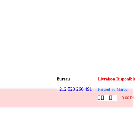
Bureau
Livraison Disponibl
+212 520 266 491
Partout au Maroc
0,00
D