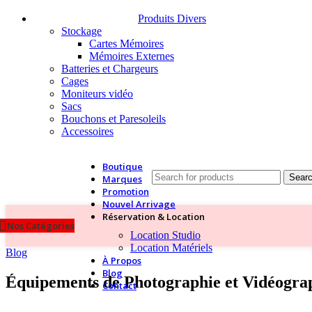
Produits Divers
Stockage
Cartes Mémoires
Mémoires Externes
Batteries et Chargeurs
Cages
Moniteurs vidéo
Sacs
Bouchons et Paresoleils
Accessoires
Boutique
Sear
Marques
Promotion
Nouvel Arrivage
Réservation & Location
Nos Catégories
Location Studio
Location Matériels
Blog
À Propos
Blog
Équipements de Photographie et Vidéogra
Contact