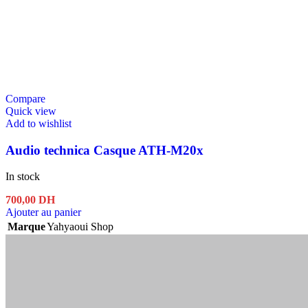
Compare
Quick view
Add to wishlist
Audio technica Casque ATH-M20x
In stock
700,00
DH
Ajouter au panier
Marque
Yahyaoui Shop