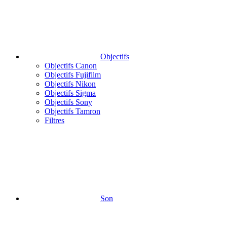
Objectifs
Objectifs Canon
Objectifs Fujifilm
Objectifs Nikon
Objectifs Sigma
Objectifs Sony
Objectifs Tamron
Filtres
Son