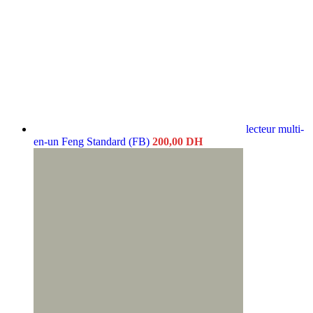
lecteur multi-
en-un Feng Standard (FB)
200,00
DH