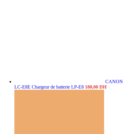
initial
actuel
était :
est :
3.449,00 DH.
2.449,00 DH.
CANON
LC-E8E Chargeur de batterie LP-E8
180,00
DH