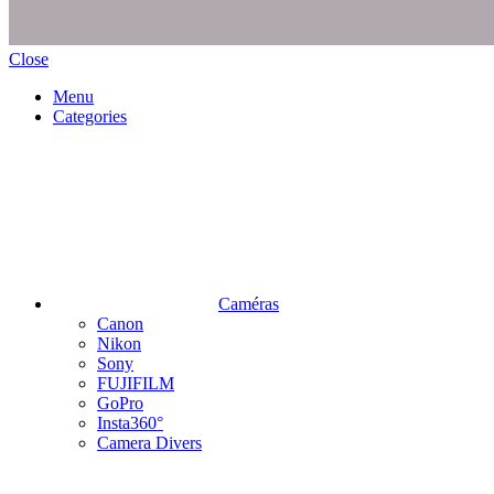
Close
Menu
Categories
Caméras
Canon
Nikon
Sony
FUJIFILM
GoPro
Insta360°
Camera Divers