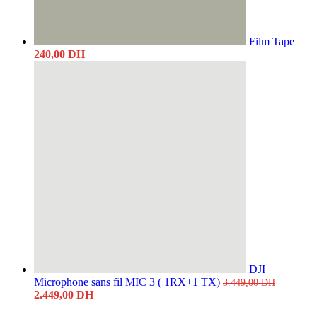
Film Tape
240,00
DH
DJI
Microphone sans fil MIC 3 ( 1RX+1 TX)
3.449,00
DH
Le
Le
2.449,00
DH
prix
prix