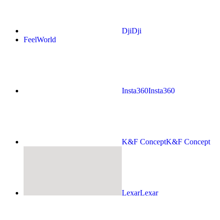
Dji
Dji
FeelWorld
Insta360
Insta360
K&F Concept
K&F Concept
Lexar
Lexar