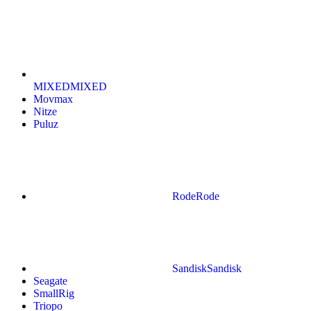
MIXED
MIXED
Movmax
Nitze
Puluz
Rode
Rode
Sandisk
Sandisk
Seagate
SmallRig
Triopo