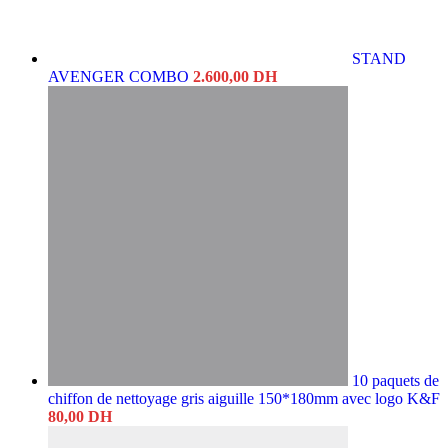
STAND
AVENGER COMBO
2.600,00
DH
10 paquets de
chiffon de nettoyage gris aiguille 150*180mm avec logo K&F
80,00
DH