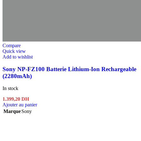
Compare
Quick view
Add to wishlist
Sony NP-FZ100 Batterie Lithium-Ion Rechargeable
(2280mAh)
In stock
1.399,20
DH
Ajouter au panier
Marque
Sony