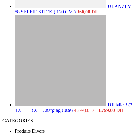
ULANZI M-
58 SELFIE STICK ( 120 CM )
360,00
DH
DJI Mic 3 (2
Le
Le
TX + 1 RX + Charging Case)
3.799,00
DH
4.299,00
DH
prix
prix
CATÉGORIES
initial
actuel
était :
est :
Produits Divers
4.299,00 DH.
3.799,