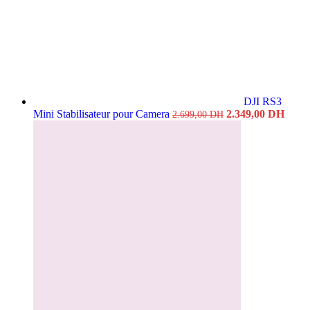
DJI RS3
Le
Le
Mini Stabilisateur pour Camera
2.349,00
DH
2.699,00
DH
prix
prix
initial
actue
était :
est :
2.699,00 DH.
2.349