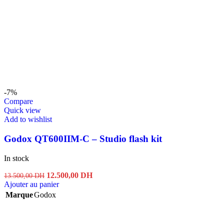
-7%
Compare
Quick view
Add to wishlist
Godox QT600IIM-C – Studio flash kit
In stock
Le
Le
12.500,00
DH
13.500,00
DH
prix
prix
Ajouter au panier
initial
actuel
Marque
Godox
était :
est :
13.500,00 DH.
12.500,00 DH.