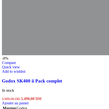
-8%
Compare
Quick view
Add to wishlist
Godox SK400 ii Pack complet
In stock
Le
Le
5.490,00
DH
5.999,00
DH
prix
prix
Ajouter au panier
initial
actuel
Marque
Godox