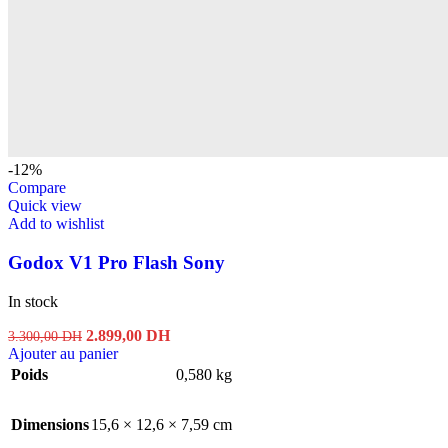
-12%
Compare
Quick view
Add to wishlist
Godox V1 Pro Flash Sony
In stock
Le
Le
2.899,00
DH
3.300,00
DH
prix
prix
Ajouter au panier
initial
actuel
Poids
0,580 kg
était :
est :
3.300,00 DH.
2.899,00 DH.
Dimensions
15,6 × 12,6 × 7,59 cm