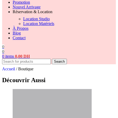
Promotion
Nouvel Arrivage
Réservation & Location
Location Studio
Location Matériels
À Propos
Blog
Contact
0
0
0
items
0,00
DH
Search
Accueil
/
Boutique
Découvrir Aussi