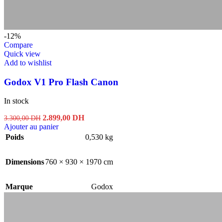
-12%
Compare
Quick view
Add to wishlist
Godox V1 Pro Flash Canon
In stock
Le
Le
2.899,00
DH
3.300,00
DH
prix
prix
Ajouter au panier
initial
actuel
Poids
0,530 kg
était :
est :
3.300,00 DH.
2.899,00 DH.
Dimensions
760 × 930 × 1970 cm
Marque
Godox