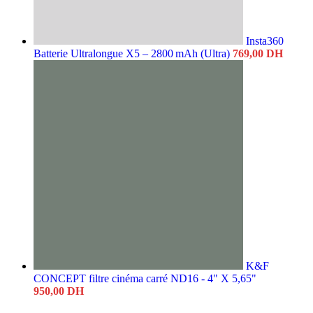
Insta360
Batterie Ultralongue X5 – 2800 mAh (Ultra)
769,00
DH
K&F
CONCEPT filtre cinéma carré ND16 - 4" X 5,65"
950,00
DH