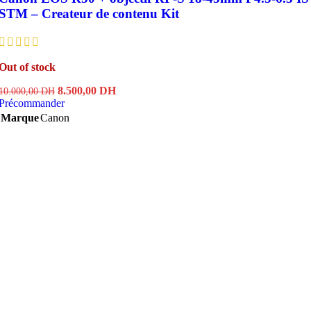
STM – Createur de contenu Kit
Out of stock
Le
Le
8.500,00
DH
10.000,00
DH
prix
prix
Précommander
initial
actuel
Marque
Canon
était :
est :
10.000,00 DH.
8.500,00 DH.