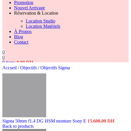
Promotion
Nouvel Arrivage
Réservation & Location
Location Studio
Location Matériels
À Propos
Blog
Contact
0
0
0
items
0,00
DH
Accueil
/
Objectifs
/
Objectifs Sigma
Search
Sigma 50mm f1.4 DG HSM monture Sony E
15.600,00
DH
Back to products