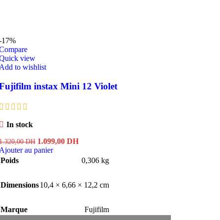
-17%
Compare
Quick view
Add to wishlist
Fujifilm instax Mini 12 Violet
In stock
Le
Le
1.099,00
DH
1.320,00
DH
prix
prix
Ajouter au panier
initial
actuel
Poids
0,306 kg
était :
est :
1.320,00 DH.
1.099,00 DH.
Dimensions
10,4 × 6,66 × 12,2 cm
Marque
Fujifilm