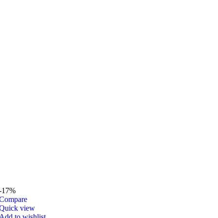
-17%
Compare
Quick view
Add to wishlist