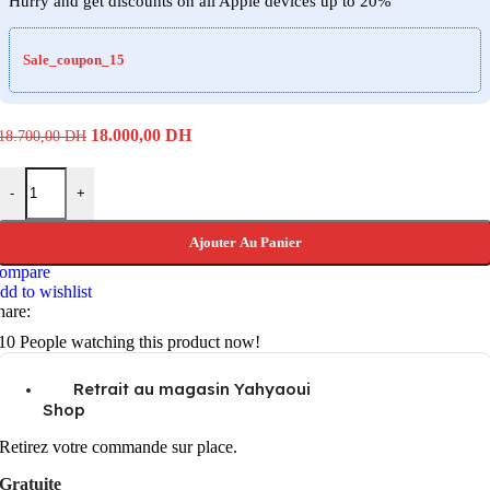
Hurry and get discounts on all Apple devices up to 20%
Sale_coupon_15
Le
Le
18.000,00
DH
18.700,00
DH
prix
prix
initial
actuel
quantité de Sigma 14-24mm f2.8 DG DN Art monture Sony E
était :
est :
-
+
18.700,00 DH.
18.000,00 DH.
Ajouter Au Panier
ompare
dd to wishlist
hare:
10
People watching this product now!
Retrait au magasin Yahyaoui
Shop
Retirez votre commande sur place.
Gratuite