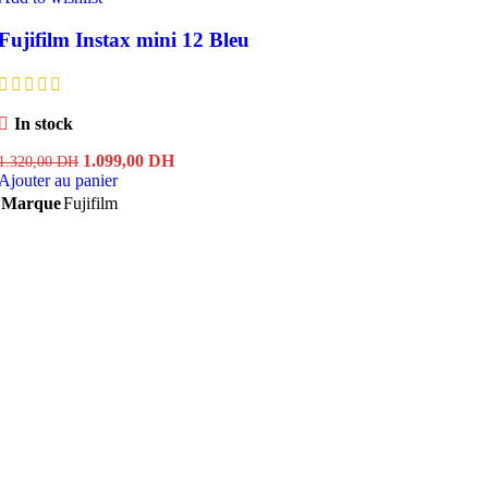
Fujifilm Instax mini 12 Bleu
In stock
Le
Le
1.099,00
DH
1.320,00
DH
prix
prix
Ajouter au panier
initial
actuel
Marque
Fujifilm
était :
est :
1.320,00 DH.
1.099,00 DH.