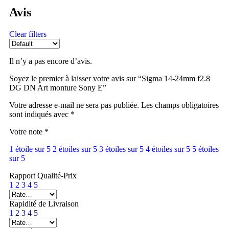
Avis
Clear filters
Il n’y a pas encore d’avis.
Soyez le premier à laisser votre avis sur “Sigma 14-24mm f2.8
DG DN Art monture Sony E”
Votre adresse e-mail ne sera pas publiée.
Les champs obligatoires
sont indiqués avec
*
Votre note
*
1 étoile sur 5
2 étoiles sur 5
3 étoiles sur 5
4 étoiles sur 5
5 étoiles
sur 5
Rapport Qualité-Prix
1
2
3
4
5
Rapidité de Livraison
1
2
3
4
5