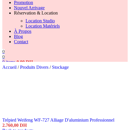
Promotion
Nouvel Arrivage
Réservation & Location
Location Studio
Location Matériels
À Propos
Blog
Contact
0
0
0
items
0,00
DH
Accueil
/
Produits Divers
/
Stockage
Search
Trépied Weifeng WF-727 Alliage D'aluminium Professionnel
2.760,00
DH