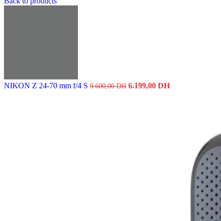
Back to products
Le
Le
NIKON Z 24-70 mm f/4 S
6.199,00
DH
9.600,00
DH
prix
prix
initial
actuel
était :
est :
9.600,00 DH.
6.199,00 DH.