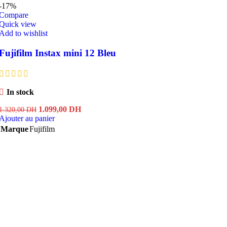
-17%
Compare
Quick view
Add to wishlist
Fujifilm Instax mini 12 Bleu
In stock
Le
Le
1.099,00
DH
1.320,00
DH
prix
prix
Ajouter au panier
initial
actuel
Marque
Fujifilm
était :
est :
1.320,00 DH.
1.099,00 DH.