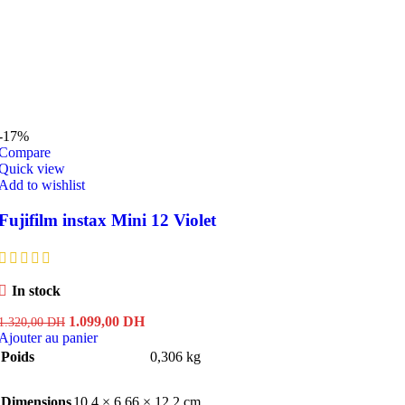
-17%
Compare
Quick view
Add to wishlist
Fujifilm instax Mini 12 Violet
In stock
Le
Le
1.099,00
DH
1.320,00
DH
prix
prix
Ajouter au panier
initial
actuel
Poids
0,306 kg
était :
est :
1.320,00 DH.
1.099,00 DH.
Dimensions
10,4 × 6,66 × 12,2 cm