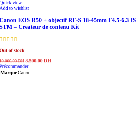
Quick view
Add to wishlist
Canon EOS R50 + objectif RF-S 18-45mm F4.5-6.3 IS
STM – Createur de contenu Kit
Out of stock
Le
Le
8.500,00
DH
10.000,00
DH
prix
prix
Précommander
initial
actuel
Marque
Canon
était :
est :
10.000,00 DH.
8.500,00 DH.