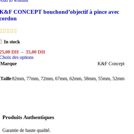
Add to wishlist
K&F CONCEPT bouchond’objectif à pince avec
cordon
In stock
Plage
25,00
DH
–
35,00
DH
Ce
de
Choix des options
produit
prix :
Marque
K&F Concept
a
25,00 DH
plusieurs
à
Taille
82mm
,
77mm
variations.
,
72mm
35,00 DH
,
67mm
,
62mm
,
58mm
,
55mm
,
52mm
Les
options
peuvent
être
choisies
sur
la
Produits Authentiques
page
du
Garantie de haute qualité.
produit