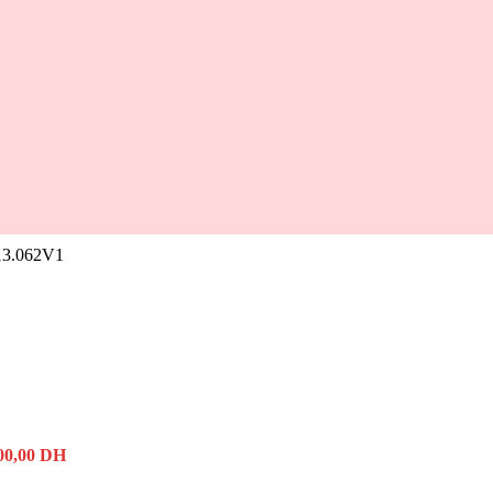
13.062V1
00,00
DH