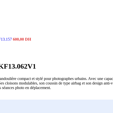
KF13.157
600,00
DH
 KF13.062V1
bandoulière compact et stylé pour photographes urbains. Avec une capaci
s cloisons modulables, son coussin de type airbag et son design anti-v
 les séances photo en déplacement.