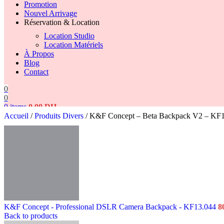
Promotion
Nouvel Arrivage
Réservation & Location
Location Studio
Location Matériels
À Propos
Blog
Contact
0
0
0
items
0,00
DH
Accueil
/
Produits Divers
/
K&F Concept – Beta Backpack V2 – KF
Search
K&F Concept - Professional DSLR Camera Backpack - KF13.044
8
Back to products