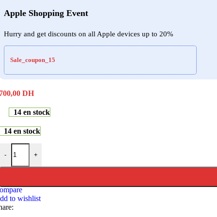
Apple Shopping Event
Hurry and get discounts on all Apple devices up to 20%
Sale_coupon_15
700,00
DH
14 en stock
14 en stock
quantité de K&F Concept - Beta Backpack V2 - KF13.062V1
-
+
ompare
dd to wishlist
hare: