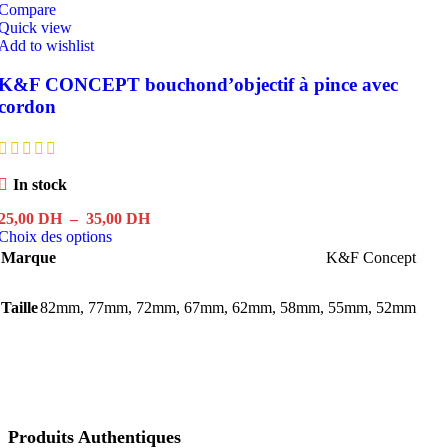
Compare
Quick view
Add to wishlist
K&F CONCEPT bouchond’objectif à pince avec
cordon
In stock
Plage
25,00
DH
–
35,00
DH
Ce
de
Choix des options
produit
prix :
Marque
K&F Concept
a
25,00 DH
plusieurs
à
Taille
82mm
,
77mm
variations.
,
72mm
35,00 DH
,
67mm
,
62mm
,
58mm
,
55mm
,
52mm
Les
options
peuvent
être
choisies
sur
la
Produits Authentiques