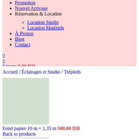
Promotion
Nouvel Arrivage
Réservation & Location
Location Studio
Location Matériels
À Propos
Blog
Contact
0
0
0
items
0,00
DH
Accueil
/
Éclairages et Studio
/
Trépieds
Search
Fond papier 10 m × 1,35 m
500,00
DH
Back to products