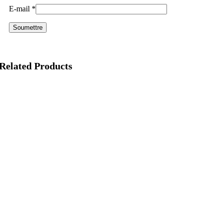
E-mail
*
Related Products