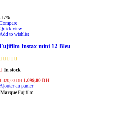
-17%
Compare
Quick view
Add to wishlist
Fujifilm Instax mini 12 Bleu
In stock
Le
Le
1.099,00
DH
1.320,00
DH
prix
prix
Ajouter au panier
initial
actuel
Marque
Fujifilm
était :
est :
1.320,00 DH.
1.099,00 DH.