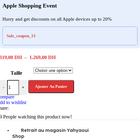
Apple Shopping Event
Hurry and get discounts on all Apple devices up to 20%
Sale_coupon_15
Plage
319,00
DH
–
1.269,00
DH
de
prix :
Taille
319,00 DH
à
quantité de Insta360 perche invisible 2 en 1 & trépied
1.269,00 DH
Ajouter Au Panier
-
+
ompare
dd to wishlist
hare:
9
People watching this product now!
Retrait au magasin Yahyaoui
Shop