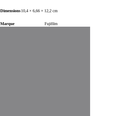
était :
est :
1.320,00 DH.
1.099,00 DH.
Dimensions
10,4 × 6,66 × 12,2 cm
Marque
Fujifilm