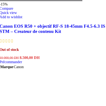
-15%
Compare
Quick view
Add to wishlist
Canon EOS R50 + objectif RF-S 18-45mm F4.5-6.3 IS
STM – Createur de contenu Kit
Out of stock
Le
Le
8.500,00
DH
10.000,00
DH
prix
prix
Précommander
initial
actuel
Marque
Canon
était :
est :
10.000,00 DH.
8.500,00 DH.