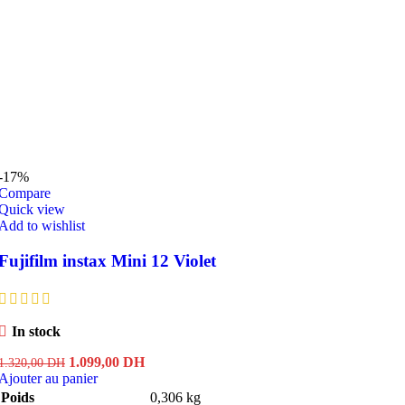
-17%
Compare
Quick view
Add to wishlist
Fujifilm instax Mini 12 Violet
In stock
Le
Le
1.099,00
DH
1.320,00
DH
prix
prix
Ajouter au panier
initial
actuel
Poids
0,306 kg