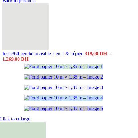
de
Back to products
prix :
550,0
à
1.600,
Insta360 perche invisible 2 en 1 & trépied
319,00
DH
–
Plage
1.269,00
DH
de
prix :
319,00 DH
à
1.269,00 DH
Click to enlarge