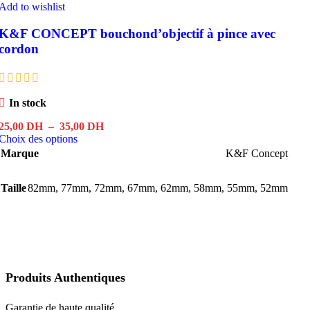
Add to wishlist
K&F CONCEPT bouchond’objectif à pince avec
cordon
In stock
Plage
25,00
DH
–
35,00
DH
Ce
de
Choix des options
produit
prix :
Marque
K&F Concept
a
25,00 DH
plusieurs
à
Taille
82mm
,
77mm
variations.
,
72mm
35,00 DH
,
67mm
,
62mm
,
58mm
,
55mm
,
52mm
Les
options
peuvent
être
choisies
sur
la
Produits Authentiques
page
du
Garantie de haute qualité.