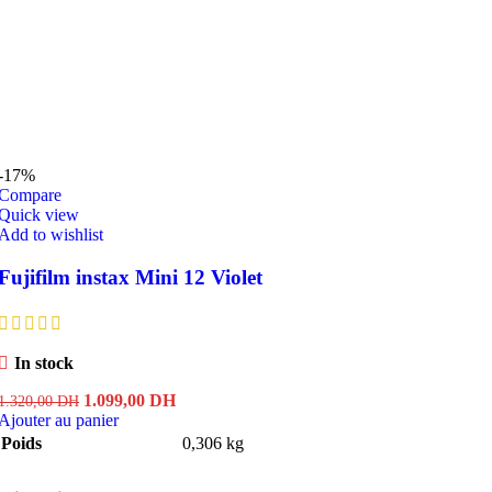
-17%
Compare
Quick view
Add to wishlist
Fujifilm instax Mini 12 Violet
In stock
Le
Le
1.099,00
DH
1.320,00
DH
prix
prix
Ajouter au panier
initial
actuel
Poids
0,306 kg
était :
est :
1.320,00 DH.
1.099,00 DH.