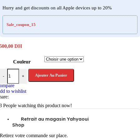
Hurry and get discounts on all Apple devices up to 20%
Sale_coupon_15
500,00
DH
Couleur
quantité de Fond papier 10 m × 1,35 m
Ajouter Au Panier
-
+
ompare
dd to wishlist
hare:
3
People watching this product now!
Retrait au magasin Yahyaoui
Shop
Retirez votre commande sur place.