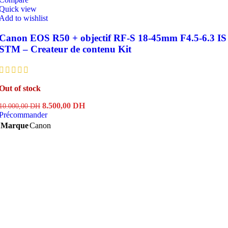
Quick view
Add to wishlist
Canon EOS R50 + objectif RF-S 18-45mm F4.5-6.3 IS
STM – Createur de contenu Kit
Out of stock
Le
Le
8.500,00
DH
10.000,00
DH
prix
prix
Précommander
initial
actuel
Marque
Canon
était :
est :
10.000,00 DH.
8.500,00 DH.