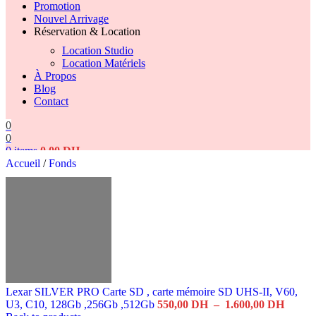
Promotion
Nouvel Arrivage
Réservation & Location
Location Studio
Location Matériels
À Propos
Blog
Contact
0
0
0
items
0,00
DH
Accueil
/
Fonds
Search
Lexar SILVER PRO Carte SD , carte mémoire SD UHS-II, V60,
Plage
U3, C10, 128Gb ,256Gb ,512Gb
550,00
DH
–
1.600,00
DH