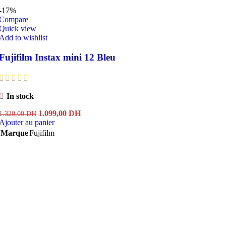
-17%
Compare
Quick view
Add to wishlist
Fujifilm Instax mini 12 Bleu
In stock
Le
Le
1.099,00
DH
1.320,00
DH
prix
prix
Ajouter au panier
initial
actuel
Marque
Fujifilm
était :
est :
1.320,00 DH.
1.099,00 DH.