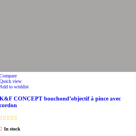
Compare
Quick view
Add to wishlist
K&F CONCEPT bouchond’objectif à pince avec
cordon
In stock