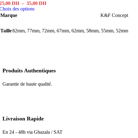
Plage
25,00
DH
–
35,00
DH
Ce
de
Choix des options
produit
prix :
Marque
K&F Concept
a
25,00 DH
plusieurs
à
Taille
82mm
,
77mm
variations.
,
72mm
35,00 DH
,
67mm
,
62mm
,
58mm
,
55mm
,
52mm
Les
options
peuvent
être
choisies
sur
la
Produits Authentiques
page
du
Garantie de haute qualité.
produit
Livraison Rapide
En 24 - 48h via Ghazala / SAT