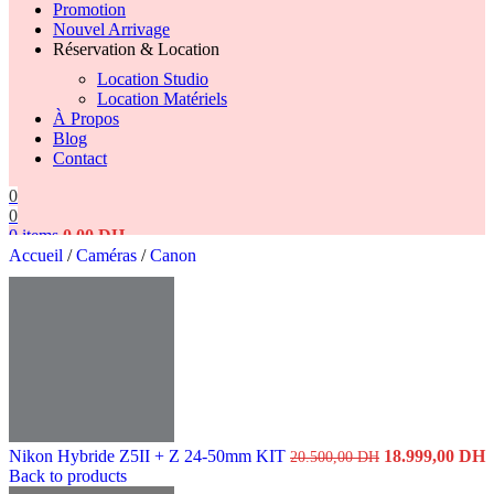
Promotion
Nouvel Arrivage
Réservation & Location
Location Studio
Location Matériels
À Propos
Blog
Contact
0
0
0
items
0,00
DH
Accueil
/
Caméras
/
Canon
Search
Le
L
Nikon Hybride Z5II + Z 24-50mm KIT
18.999,00
DH
20.500,00
DH
prix
p
Back to products