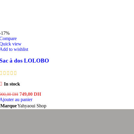
-17%
Compare
Quick view
Add to wishlist
Sac à dos LOLOBO
In stock
Le
Le
749,00
DH
900,00
DH
prix
prix
Ajouter au panier
initial
actuel
Marque
Yahyaoui Shop
était :
est :
900,00 DH.
749,00 DH.