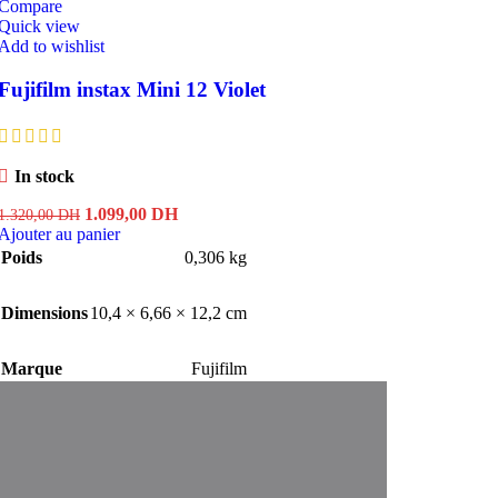
Compare
Quick view
Add to wishlist
Fujifilm instax Mini 12 Violet
In stock
Le
Le
1.099,00
DH
1.320,00
DH
prix
prix
Ajouter au panier
initial
actuel
Poids
0,306 kg
était :
est :
1.320,00 DH.
1.099,00 DH.
Dimensions
10,4 × 6,66 × 12,2 cm
Marque
Fujifilm