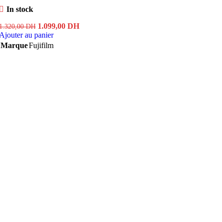
In stock
Le
Le
1.099,00
DH
1.320,00
DH
prix
prix
Ajouter au panier
initial
actuel
Marque
Fujifilm
était :
est :
1.320,00 DH.
1.099,00 DH.