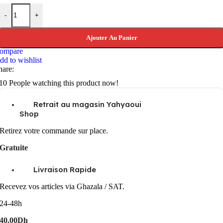
quantité de Caméscope CANON XA65 Professionnel 4K
-
+
Ajouter Au Panier
ompare
dd to wishlist
hare:
10
People watching this product now!
Retrait au magasin Yahyaoui
Shop
Retirez votre commande sur place.
Gratuite
Livraison Rapide
Recevez vos articles via Ghazala / SAT.
24-48h
40.00Dh