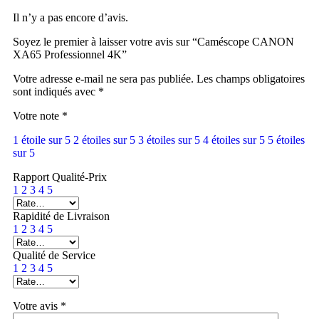
Il n’y a pas encore d’avis.
Soyez le premier à laisser votre avis sur “Caméscope CANON
XA65 Professionnel 4K”
Votre adresse e-mail ne sera pas publiée.
Les champs obligatoires
sont indiqués avec
*
Votre note
*
1 étoile sur 5
2 étoiles sur 5
3 étoiles sur 5
4 étoiles sur 5
5 étoiles
sur 5
Rapport Qualité-Prix
1
2
3
4
5
Rapidité de Livraison
1
2
3
4
5
Qualité de Service
1
2
3
4
5
Votre avis
*