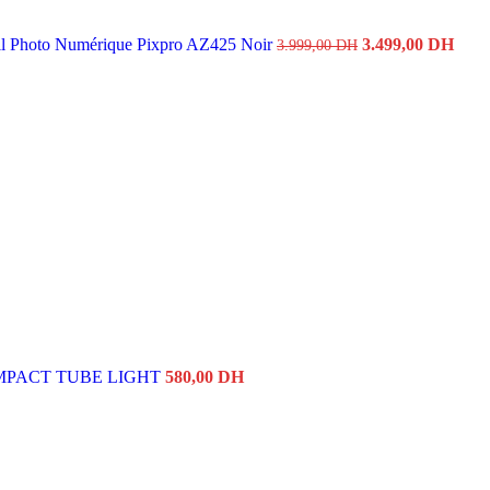
l Photo Numérique Pixpro AZ425 Noir
3.499,00
DH
3.999,00
DH
MPACT TUBE LIGHT
580,00
DH
Le
Le
prix
prix
initial
actuel
était :
est :
13.500,00 DH.
10.200,