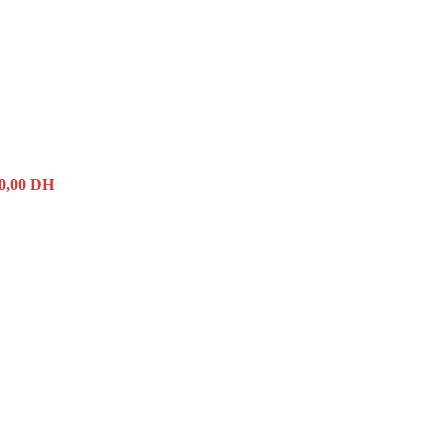
0,00
DH
Le
Le
prix
prix
initial
actue
était :
est :
3.999,00 DH.
3.49