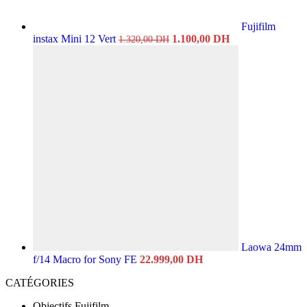
Fujifilm
Le
Le
instax Mini 12 Vert
1.100,00
DH
1.320,00
DH
prix
prix
initial
actuel
était :
est :
1.320,00 DH.
1.100,00 DH.
Laowa 24mm
f/14 Macro for Sony FE
22.999,00
DH
CATÉGORIES
Objectifs Fujifilm