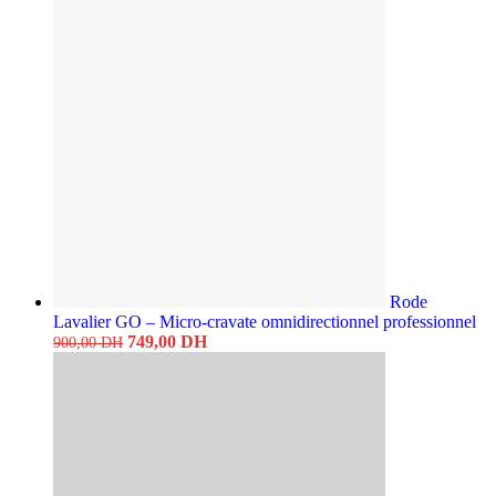
Rode
Lavalier GO – Micro-cravate omnidirectionnel professionnel
Le
Le
749,00
DH
900,00
DH
prix
prix
initial
actuel
était :
est :
900,00 DH.
749,00 DH.