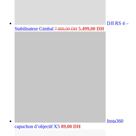
DJI RS 4 –
Le
Le
Stabilisateur Gimbal
5.499,00
DH
7.800,00
DH
prix
prix
initial
actuel
était :
est :
7.800,00 DH.
5.499,00 DH.
Insta360
capuchon d’objectif X5
89,00
DH