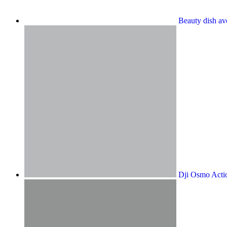
Beauty dish ave
Dji Osmo Acti