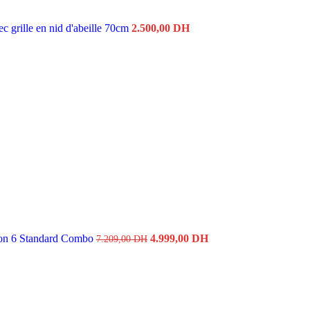
c grille en nid d'abeille 70cm
2.500,00
DH
Le
Le
prix
prix
initial
actuel
était :
est :
7.209,00 DH.
4.999,00 DH.
on 6 Standard Combo
4.999,00
DH
7.209,00
DH