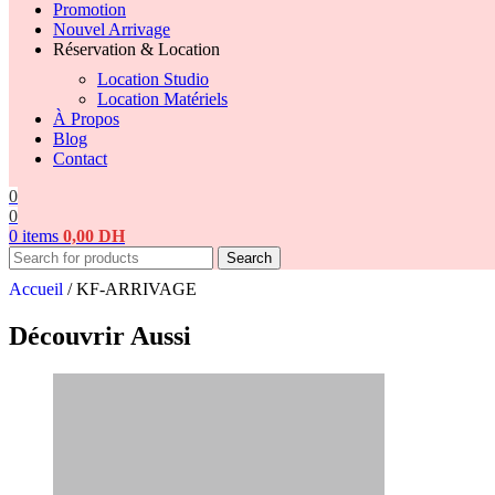
Promotion
Nouvel Arrivage
Réservation & Location
Location Studio
Location Matériels
À Propos
Blog
Contact
0
0
0
items
0,00
DH
Search
Accueil
/
KF-ARRIVAGE
Découvrir Aussi