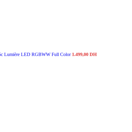
5c Lumière LED RGBWW Full Color
1.499,00
DH
Le
Le
prix
prix
initial
actuel
était :
est :
4.200,00 DH.
3.500,00 DH.