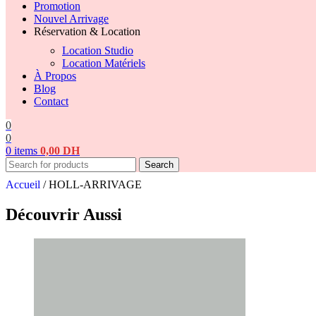
Promotion
Nouvel Arrivage
Réservation & Location
Location Studio
Location Matériels
À Propos
Blog
Contact
0
0
0
items
0,00
DH
Search
Accueil
/
HOLL-ARRIVAGE
Découvrir Aussi