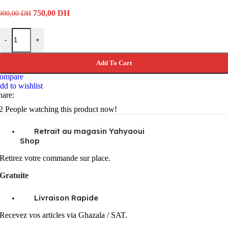
Original
Current
750,00
DH
900,00
DH
price
price
was:
is:
KF CONCEPT filtre variable slim NANO-X NDX 82MM - ND2 À ND
900,00 DH.
750,00 DH.
-
+
Add To Cart
ompare
dd to wishlist
hare:
2
People watching this product now!
Retrait au magasin Yahyaoui
Shop
Retirez votre commande sur place.
Gratuite
Livraison Rapide
Recevez vos articles via Ghazala / SAT.