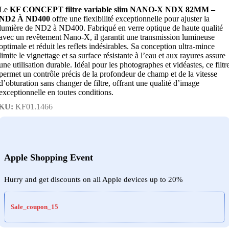
Le
KF CONCEPT filtre variable slim NANO-X NDX 82MM –
ND2 À ND400
offre une flexibilité exceptionnelle pour ajuster la
lumière de ND2 à ND400. Fabriqué en verre optique de haute qualité
avec un revêtement Nano-X, il garantit une transmission lumineuse
optimale et réduit les reflets indésirables. Sa conception ultra-mince
limite le vignettage et sa surface résistante à l’eau et aux rayures assure
une utilisation durable. Idéal pour les photographes et vidéastes, ce filtr
permet un contrôle précis de la profondeur de champ et de la vitesse
d’obturation sans changer de filtre, offrant une qualité d’image
exceptionnelle en toutes conditions.
KU:
KF01.1466
Apple Shopping Event
Hurry and get discounts on all Apple devices up to 20%
Sale_coupon_15