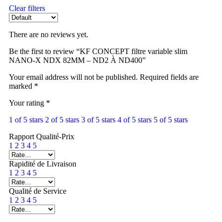
Clear filters
There are no reviews yet.
Be the first to review “KF CONCEPT filtre variable slim
NANO-X NDX 82MM – ND2 À ND400”
Your email address will not be published.
Required fields are
marked
*
Your rating
*
1 of 5 stars
2 of 5 stars
3 of 5 stars
4 of 5 stars
5 of 5 stars
Rapport Qualité-Prix
1
2
3
4
5
Rapidité de Livraison
1
2
3
4
5
Qualité de Service
1
2
3
4
5