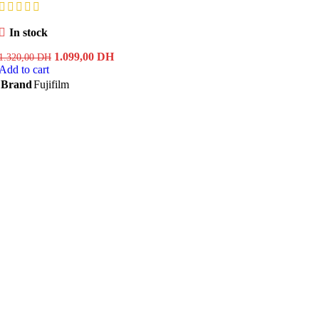
In stock
Original
Current
1.099,00
DH
1.320,00
DH
price
price
Add to cart
was:
is:
Brand
Fujifilm
1.320,00 DH.
1.099,00 DH.