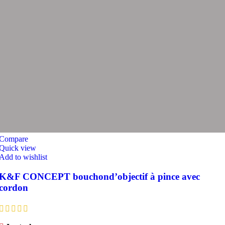
Compare
Quick view
Add to wishlist
K&F CONCEPT bouchond’objectif à pince avec
cordon