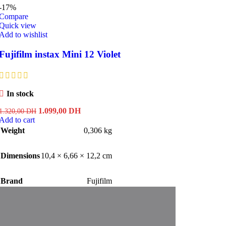
-17%
Compare
Quick view
Add to wishlist
Fujifilm instax Mini 12 Violet
In stock
Original
Current
1.099,00
DH
1.320,00
DH
price
price
Add to cart
was:
is:
Weight
0,306 kg
1.320,00 DH.
1.099,00 DH.
Dimensions
10,4 × 6,66 × 12,2 cm
Brand
Fujifilm