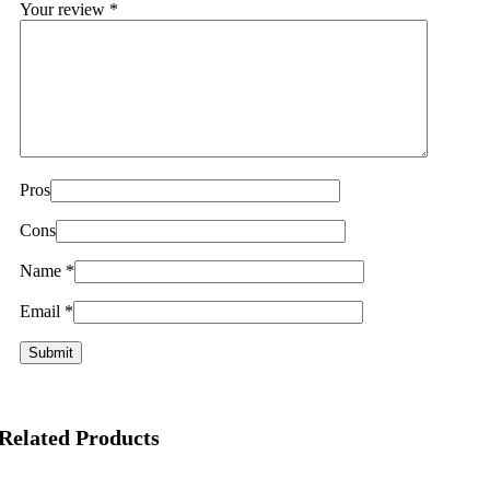
Your review
*
Pros
Cons
Name
*
Email
*
Related Products