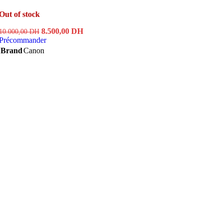
Out of stock
Original
Current
8.500,00
DH
10.000,00
DH
price
price
Précommander
was:
is:
Brand
Canon
10.000,00 DH.
8.500,00 DH.