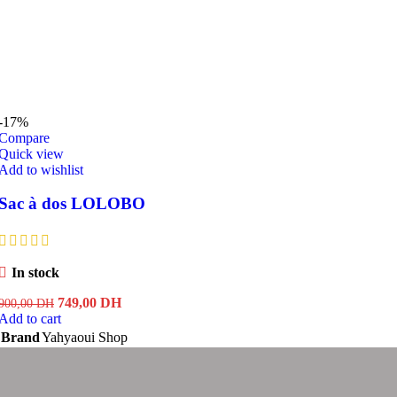
-17%
Compare
Quick view
Add to wishlist
Sac à dos LOLOBO
In stock
Original
Current
749,00
DH
900,00
DH
price
price
Add to cart
was:
is:
Brand
Yahyaoui Shop
900,00 DH.
749,00 DH.