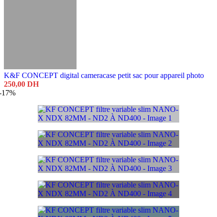
K&F CONCEPT digital cameracase petit sac pour appareil photo
250,00
DH
-17%