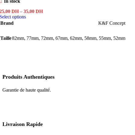
In stock
Price
25,00
DH
–
35,00
DH
This
range:
Select options
product
25,00 DH
Brand
K&F Concept
has
through
multiple
35,00 DH
Taille
82mm
,
variants.
77mm
,
72mm
,
67mm
,
62mm
,
58mm
,
55mm
,
52mm
The
options
may
be
chosen
on
the
Produits Authentiques
product
page
Garantie de haute qualité.
Livraison Rapide