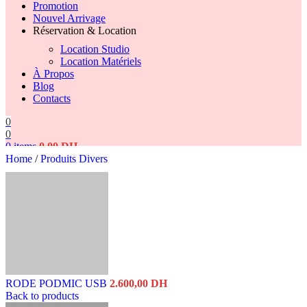
Promotion
Nouvel Arrivage
Réservation & Location
Location Studio
Location Matériels
À Propos
Blog
Contacts
0
0
0
items
0,00
DH
Home
/
Produits Divers
Search
RODE PODMIC USB
2.600,00
DH
Back to products