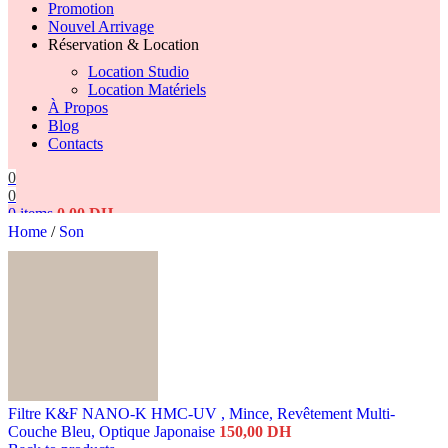
Promotion
Nouvel Arrivage
Réservation & Location
Location Studio
Location Matériels
À Propos
Blog
Contacts
0
0
0
items
0,00
DH
Home
/
Son
Search
Filtre K&F NANO-K HMC-UV , Mince, Revêtement Multi-
Couche Bleu, Optique Japonaise
150,00
DH