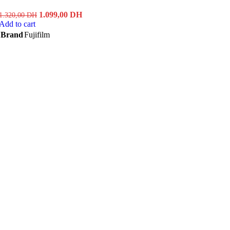
Original
Current
1.099,00
DH
1.320,00
DH
price
price
Add to cart
was:
is:
Brand
Fujifilm
1.320,00 DH.
1.099,00 DH.