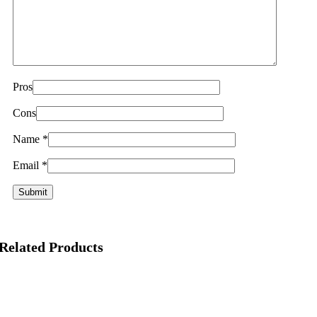
Pros
Cons
Name
*
Email
*
Related Products