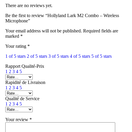
There are no reviews yet.
Be the first to review “Hollyland Lark M2 Combo – Wireless
Microphone”
Your email address will not be published.
Required fields are
marked
*
Your rating
*
1 of 5 stars
2 of 5 stars
3 of 5 stars
4 of 5 stars
5 of 5 stars
Rapport Qualité-Prix
1
2
3
4
5
Rapidité de Livraison
1
2
3
4
5
Qualité de Service
1
2
3
4
5
Your review
*