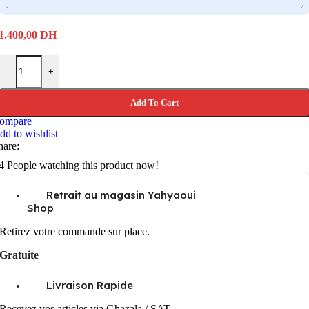
1.400,00
DH
Hollyland Lark M2 Combo – Wireless Microphone quantity
-
+
Add To Cart
ompare
dd to wishlist
hare:
4
People watching this product now!
Retrait au magasin Yahyaoui
Shop
Retirez votre commande sur place.
Gratuite
Livraison Rapide
Recevez vos articles via Ghazala / SAT.