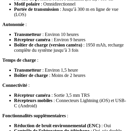
Motif polaire
: Omnidirectionnel
Portée de transmission
: Jusqu’à 300 m en ligne de vue
(LOS)
Autonomie
:
Transmetteur
: Environ 10 heures
Récepteur caméra
: Environ 9 heures
Boîtier de charge (version caméra)
: 1950 mAh, recharge
complète du système jusqu’à 3 fois
Temps de charge
:
Transmetteur
: Environ 1,5 heure
Boîtier de charge
: Moins de 2 heures
Connectivité
:
Récepteur caméra
: Sortie 3,5 mm TRS
Récepteurs mobiles
: Connecteurs Lightning (iOS) et USB-
C (Android)
Fonctionnalités supplémentaires
:
Réduction de bruit environnemental (ENC)
: Oui
Contrôle de l’obturateur du téléphone
: Oui, via double