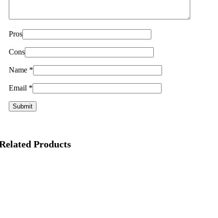
Pros
Cons
Name
*
Email
*
Related Products