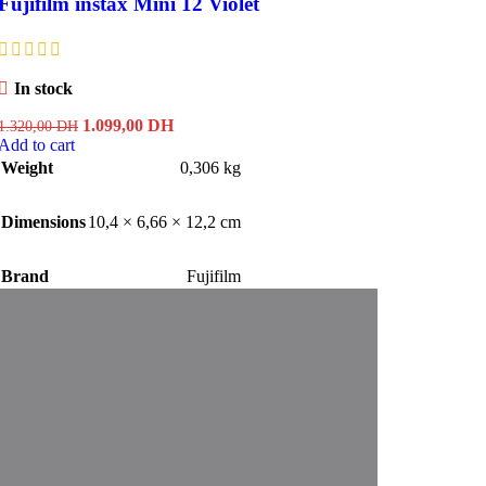
Fujifilm instax Mini 12 Violet
In stock
Original
Current
1.099,00
DH
1.320,00
DH
price
price
Add to cart
was:
is:
Weight
0,306 kg
1.320,00 DH.
1.099,00 DH.
Dimensions
10,4 × 6,66 × 12,2 cm
Brand
Fujifilm