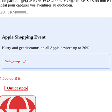
Compact et léger,CANON EOS 4000D + Objectif EF-S 18-55 mm est
idéal pour capturer vos aventures au quotidien.
KU:
FRM000001
Apple Shopping Event
Hurry and get discounts on all Apple devices up to 20%
Sale_coupon_15
4.500,00
DH
Out of stock