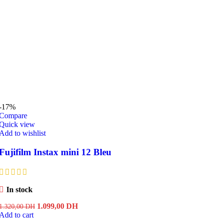
-17%
Compare
Quick view
Add to wishlist
Fujifilm Instax mini 12 Bleu
In stock
Original
Current
1.099,00
DH
1.320,00
DH
price
price
Add to cart