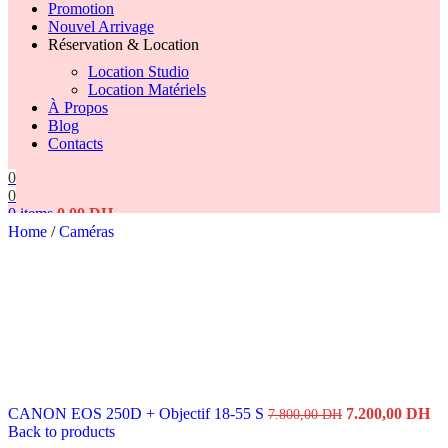
Promotion
Nouvel Arrivage
Réservation & Location
Location Studio
Location Matériels
À Propos
Blog
Contacts
0
0
0
items
0,00
DH
Home
/
Caméras
Search
Original
Cu
CANON EOS 250D + Objectif 18-55 S
7.200,00
DH
7.800,00
DH
price
pr
Back to products