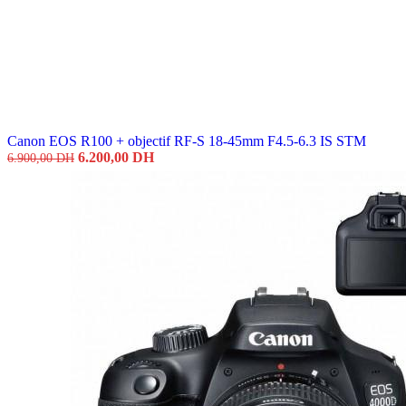
was:
is:
7.800,00 DH.
7.
Canon EOS R100 + objectif RF-S 18-45mm F4.5-6.3 IS STM
Original
Current
6.200,00
DH
6.900,00
DH
price
price
was:
is:
6.900,00 DH.
6.200,00 DH.