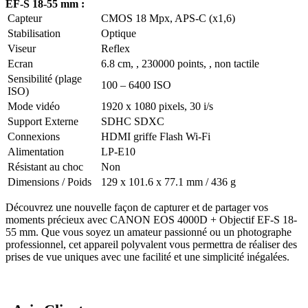
EF-S 18-55 mm :
Capteur
CMOS 18 Mpx, APS-C (x1,6)
Stabilisation
Optique
Viseur
Reflex
Ecran
6.8 cm, , 230000 points, , non tactile
Sensibilité (plage
100 – 6400 ISO
ISO)
Mode vidéo
1920 x 1080 pixels, 30 i/s
Support Externe
SDHC SDXC
Connexions
HDMI griffe Flash Wi-Fi
Alimentation
LP-E10
Résistant au choc
Non
Dimensions / Poids
129 x 101.6 x 77.1 mm / 436 g
Découvrez une nouvelle façon de capturer et de partager vos
moments précieux avec CANON EOS 4000D + Objectif EF-S 18-
55 mm. Que vous soyez un amateur passionné ou un photographe
professionnel, cet appareil polyvalent vous permettra de réaliser des
prises de vue uniques avec une facilité et une simplicité inégalées.