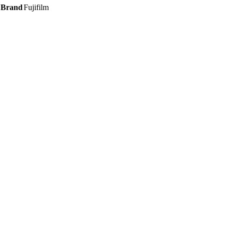
was:
is:
Brand
Fujifilm
1.320,00 DH.
1.099,00 DH.